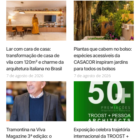
Lar com cara de casa:
Plantas que cabem no bolso:
transformação de casa de
espécies acessíveis da
vila com 120m² e charme da
CASACOR inspiram jardins
arquitetura italiana no Brasil
para todos os bolsos
7 de agosto de 2026
7 de agosto de 2026
Tramontina na Viva
Exposição celebra trajetória
Magazine 3ª edição: o
internacional da TROOST +