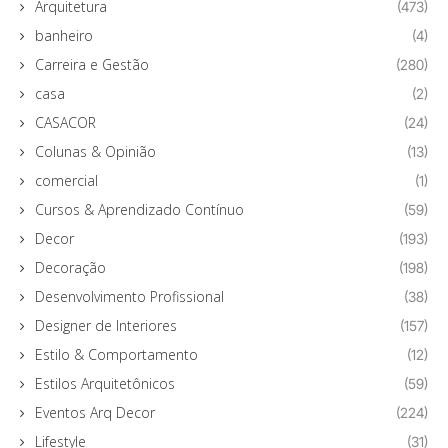
Arquitetura
(473)
banheiro
(4)
Carreira e Gestão
(280)
casa
(2)
CASACOR
(24)
Colunas & Opinião
(13)
comercial
(1)
Cursos & Aprendizado Contínuo
(59)
Decor
(193)
Decoração
(198)
Desenvolvimento Profissional
(38)
Designer de Interiores
(157)
Estilo & Comportamento
(12)
Estilos Arquitetônicos
(59)
Eventos Arq Decor
(224)
Lifestyle
(31)