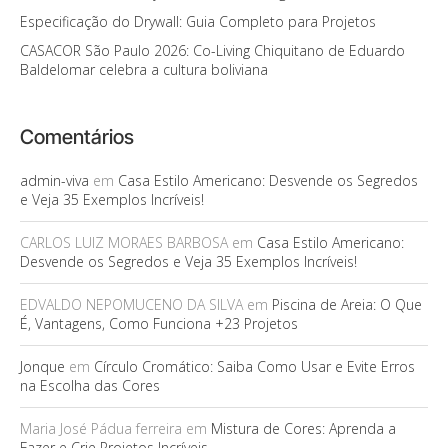
Especificação do Drywall: Guia Completo para Projetos
CASACOR São Paulo 2026: Co-Living Chiquitano de Eduardo
Baldelomar celebra a cultura boliviana
Comentários
admin-viva
em
Casa Estilo Americano: Desvende os Segredos
e Veja 35 Exemplos Incríveis!
CARLOS LUIZ MORAES BARBOSA
em
Casa Estilo Americano:
Desvende os Segredos e Veja 35 Exemplos Incríveis!
EDVALDO NEPOMUCENO DA SILVA
em
Piscina de Areia: O Que
É, Vantagens, Como Funciona +23 Projetos
Jonque
em
Círculo Cromático: Saiba Como Usar e Evite Erros
na Escolha das Cores
Maria José Pádua ferreira
em
Mistura de Cores: Aprenda a
Fazer e Crie Projetos Incríveis