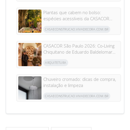
Plantas que cabem no bolso:
espécies acessíveis da CASACOR
inspiram jardins para todos os bolsos
CASAECONSTRUCAO.VIVADECORA.COM.BR
CASACOR São Paulo 2026: Co-Living
Chiquitano de Eduardo Baldelomar
celebra a cultura boliviana
ARQUITETURA
Chuveiro cromado: dicas de compra,
instalação e limpeza
CASAECONSTRUCAO.VIVADECORA.COM.BR