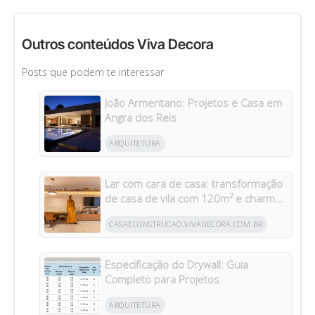
Outros conteúdos Viva Decora
Posts que podem te interessar
João Armentano: Projetos e Casa em
Angra dos Reis
ARQUITETURA
Lar com cara de casa: transformação
de casa de vila com 120m² e charme
da arquitetura italiana no Brasil
CASAECONSTRUCAO.VIVADECORA.COM.BR
Especificação do Drywall: Guia
Completo para Projetos
ARQUITETURA