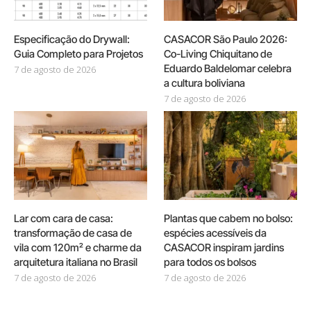
Especificação do Drywall:
CASACOR São Paulo 2026:
Guia Completo para Projetos
Co-Living Chiquitano de
Eduardo Baldelomar celebra
7 de agosto de 2026
a cultura boliviana
7 de agosto de 2026
Lar com cara de casa:
Plantas que cabem no bolso:
transformação de casa de
espécies acessíveis da
vila com 120m² e charme da
CASACOR inspiram jardins
arquitetura italiana no Brasil
para todos os bolsos
7 de agosto de 2026
7 de agosto de 2026