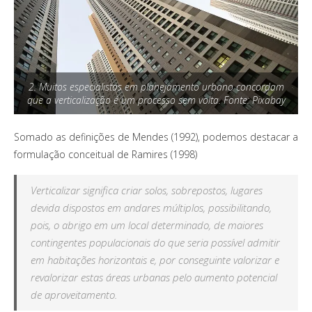
2. Muitos especialistas em planejamento urbano concordam
que a verticalização é um processo sem volta. Fonte: Pixabay
Somado as definições de Mendes (1992), podemos destacar a
formulação conceitual de Ramires (1998)
Verticalizar significa criar solos, sobrepostos, lugares
devida dispostos em andares múltiplos, possibilitando,
pois, o abrigo em um local determinado, de maiores
contingentes populacionais do que seria possível admitir
em habitações horizontais e, por conseguinte valorizar e
revalorizar estas áreas urbanas pelo aumento potencial
de aproveitamento.