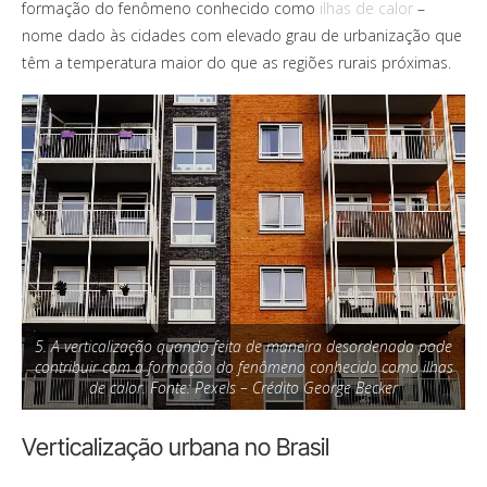
formação do fenômeno conhecido como
ilhas de calor
–
nome dado às cidades com elevado grau de urbanização que
têm a temperatura maior do que as regiões rurais próximas.
5. A verticalização quando feita de maneira desordenada pode
contribuir com a formação do fenômeno conhecido como ilhas
de calor. Fonte: Pexels – Crédito George Becker
Verticalização urbana no Brasil