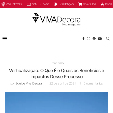
INSPIRAÇÃO
VIVA SHOP
VIVA DECORA
COMUNIDADE
BLOG
Urbanismo
Verticalização: O Que É e Quais os Benefícios e
Impactos Desse Processo
por
Equipe Viva Decora
22 de abril de 2021
0 comentários