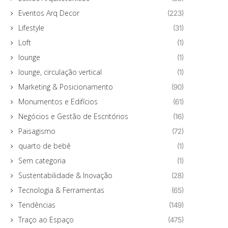
Eventos Arq Decor
(223)
Lifestyle
(31)
Loft
(1)
lounge
(1)
lounge, circulação vertical
(1)
Marketing & Posicionamento
(90)
Monumentos e Edifícios
(61)
Negócios e Gestão de Escritórios
(16)
Paisagismo
(72)
quarto de bebê
(1)
Sem categoria
(1)
Sustentabilidade & Inovação
(28)
Tecnologia & Ferramentas
(65)
Tendências
(149)
Traço ao Espaço
(475)