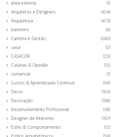
área externa
(1)
Arquitetos e Designers
(424)
Arquitetura
(473)
banheiro
(4)
Carreira e Gestão
(280)
casa
(2)
CASACOR
(23)
Colunas & Opinião
(13)
comercial
(1)
Cursos & Aprendizado Contínuo
(59)
Decor
(193)
Decoração
(198)
Desenvolvimento Profissional
(38)
Designer de Interiores
(157)
Estilo & Comportamento
(12)
Estilos Arquitetônicos
(59)