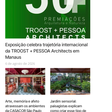
Exposição celebra trajetória internacional
da TROOST + PESSOA Architects em
Manaus
6 de agosto de 2026
Arte, memória e afeto
Jardim sensorial:
atravessam os ambientes
paisagistas explicam
da CASACOR São Paulo
como criar esse tipo de