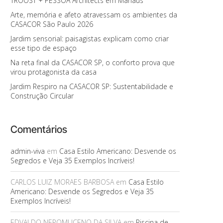
TROOST + PESSOA Architects em Manaus
Arte, memória e afeto atravessam os ambientes da
CASACOR São Paulo 2026
Jardim sensorial: paisagistas explicam como criar
esse tipo de espaço
Na reta final da CASACOR SP, o conforto prova que
virou protagonista da casa
Jardim Respiro na CASACOR SP: Sustentabilidade e
Construção Circular
Comentários
admin-viva
em
Casa Estilo Americano: Desvende os
Segredos e Veja 35 Exemplos Incríveis!
CARLOS LUIZ MORAES BARBOSA
em
Casa Estilo
Americano: Desvende os Segredos e Veja 35
Exemplos Incríveis!
EDVALDO NEPOMUCENO DA SILVA
em
Piscina de