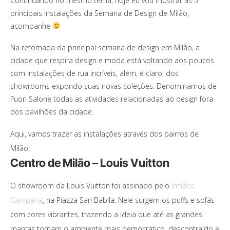
Continuando no mesmo tema, hoje eu vou mostrar as 5
principais instalações da Semana de Design de Milão,
acompanhe
Na retomada da principal semana de design em Milão, a
cidade que respira design e moda está voltando aos poucos
com instalações de rua incríveis, além, é claro, dos
showrooms expondo suas novas coleções. Denominamos de
Fuori Salone todas as atividades relacionadas ao design fora
dos pavilhões da cidade.
Aqui, vamos trazer as instalações através dos bairros de
Milão:
Centro de Milão – Louis Vuitton
O showroom da Louis Vuitton foi assinado pelo
Irmãos
Campana
, na Piazza San Babila. Nele surgem os puffs e sofás
com cores vibrantes, trazendo a ideia que até as grandes
marcas tornam o ambiente mais democrático, descontraído e