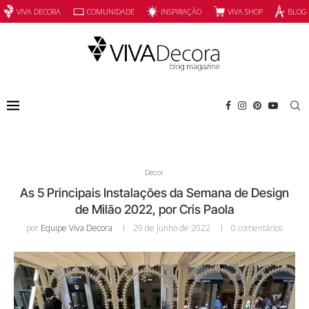
INSPIRAÇÃO
VIVA SHOP
VIVA DECORA
COMUNIDADE
BLOG
Decor
As 5 Principais Instalações da Semana de Design
de Milão 2022, por Cris Paola
por
Equipe Viva Decora
29 de junho de 2022
0 comentários