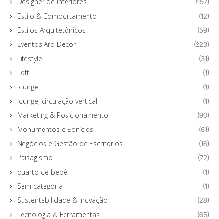
Designer de Interiores
(157)
Estilo & Comportamento
(12)
Estilos Arquitetônicos
(59)
Eventos Arq Decor
(223)
Lifestyle
(31)
Loft
(1)
lounge
(1)
lounge, circulação vertical
(1)
Marketing & Posicionamento
(90)
Monumentos e Edifícios
(61)
Negócios e Gestão de Escritórios
(16)
Paisagismo
(72)
quarto de bebê
(1)
Sem categoria
(1)
Sustentabilidade & Inovação
(28)
Tecnologia & Ferramentas
(65)