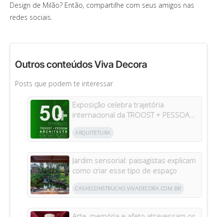
Design de Milão? Então, compartilhe com seus amigos nas
redes sociais.
Outros conteúdos Viva Decora
Posts que podem te interessar
Exposição celebra trajetória
internacional da TROOST + PESSOA
Architects em Manaus
ARQUITETURA
Jardim sensorial: paisagistas explicam
como criar esse tipo de espaço
CASAECONSTRUCAO.VIVADECORA.COM.BR
Arte, memória e afeto atravessam os