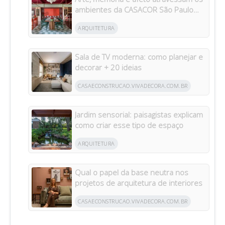
ambientes da CASACOR São Paulo
2026
ARQUITETURA
Sala de TV moderna: como planejar e
decorar + 20 ideias
CASAECONSTRUCAO.VIVADECORA.COM.BR
Jardim sensorial: paisagistas explicam
como criar esse tipo de espaço
ARQUITETURA
Qual o papel da base neutra nos
projetos de arquitetura de interiores
CASAECONSTRUCAO.VIVADECORA.COM.BR