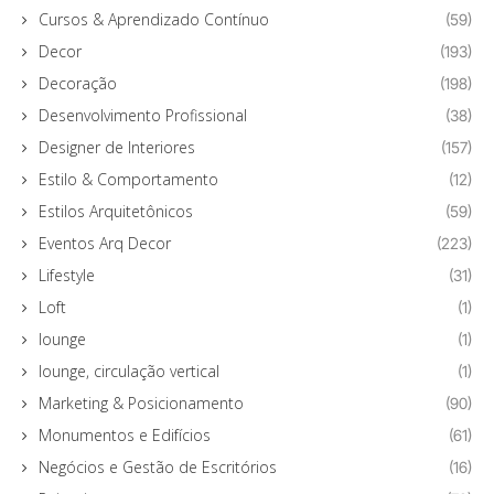
Cursos & Aprendizado Contínuo
(59)
Decor
(193)
Decoração
(198)
Desenvolvimento Profissional
(38)
Designer de Interiores
(157)
Estilo & Comportamento
(12)
Estilos Arquitetônicos
(59)
Eventos Arq Decor
(223)
Lifestyle
(31)
Loft
(1)
lounge
(1)
lounge, circulação vertical
(1)
Marketing & Posicionamento
(90)
Monumentos e Edifícios
(61)
Negócios e Gestão de Escritórios
(16)