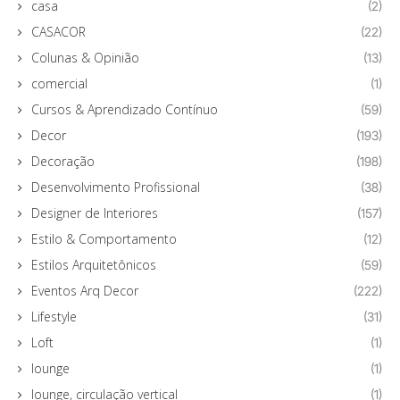
casa
(2)
CASACOR
(22)
Colunas & Opinião
(13)
comercial
(1)
Cursos & Aprendizado Contínuo
(59)
Decor
(193)
Decoração
(198)
Desenvolvimento Profissional
(38)
Designer de Interiores
(157)
Estilo & Comportamento
(12)
Estilos Arquitetônicos
(59)
Eventos Arq Decor
(222)
Lifestyle
(31)
Loft
(1)
lounge
(1)
lounge, circulação vertical
(1)