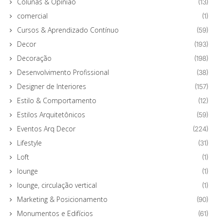
Colunas & Opinião
(13)
comercial
(1)
Cursos & Aprendizado Contínuo
(59)
Decor
(193)
Decoração
(198)
Desenvolvimento Profissional
(38)
Designer de Interiores
(157)
Estilo & Comportamento
(12)
Estilos Arquitetônicos
(59)
Eventos Arq Decor
(224)
Lifestyle
(31)
Loft
(1)
lounge
(1)
lounge, circulação vertical
(1)
Marketing & Posicionamento
(90)
Monumentos e Edifícios
(61)