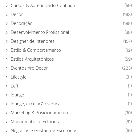
Cursos & Aprendizado Contínuo
(59)
Decor
(193)
Decoração
(198)
Desenvolvimento Profissional
(38)
Designer de Interiores
(157)
Estilo & Comportamento
(12)
Estilos Arquitetônicos
(59)
Eventos Arq Decor
(223)
Lifestyle
(31)
Loft
(1)
lounge
(1)
lounge, circulação vertical
(1)
Marketing & Posicionamento
(90)
Monumentos e Edifícios
(61)
Negócios e Gestão de Escritórios
(16)