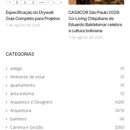
Especificação do Drywall:
CASACOR São Paulo 2026:
Guia Completo para Projetos
Co-Living Chiquitano de
Eduardo Baldelomar celebra
7 de agosto de 2026
a cultura boliviana
7 de agosto de 2026
CATEGORIAS
adega
(1)
Ambiente de estar
(1)
apartamento
(1)
área externa
(1)
Arquitetos e Designers
(426)
Arquitetura
(473)
banheiro
(4)
Carreira e Gestão
(280)