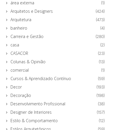
área externa
(1)
Arquitetos e Designers
(424)
Arquitetura
(473)
banheiro
(4)
Carreira e Gestão
(280)
casa
(2)
CASACOR
(23)
Colunas & Opinião
(13)
comercial
(1)
Cursos & Aprendizado Contínuo
(59)
Decor
(193)
Decoração
(198)
Desenvolvimento Profissional
(38)
Designer de Interiores
(157)
Estilo & Comportamento
(12)
Estilos Arquitetônicos
(59)