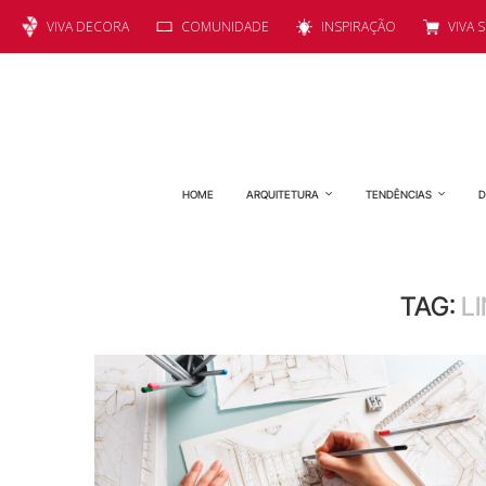
VIVA DECORA
COMUNIDADE
INSPIRAÇÃO
VIVA 
HOME
ARQUITETURA
TENDÊNCIAS
D
TAG:
L