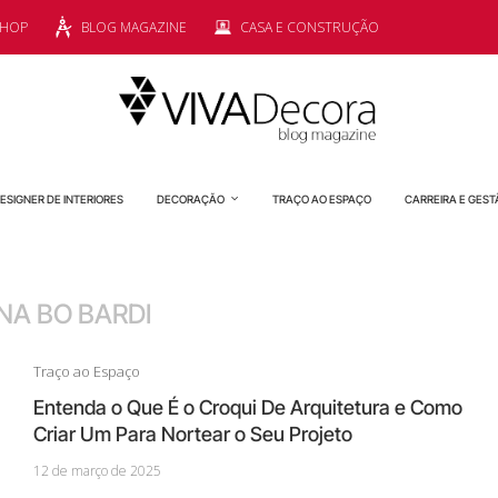
SHOP
BLOG MAGAZINE
CASA E CONSTRUÇÃO
ESIGNER DE INTERIORES
DECORAÇÃO
TRAÇO AO ESPAÇO
CARREIRA E GEST
INA BO BARDI
Traço ao Espaço
Entenda o Que É o Croqui De Arquitetura e Como
Criar Um Para Nortear o Seu Projeto
12 de março de 2025