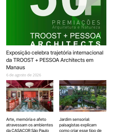
Exposição celebra trajetória internacional
da TROOST + PESSOA Architects em
Manaus
6 de agosto de 2026
Arte, memória e afeto
Jardim sensorial:
atravessam os ambientes
paisagistas explicam
da CASACOR São Paulo
como criar esse tipo de