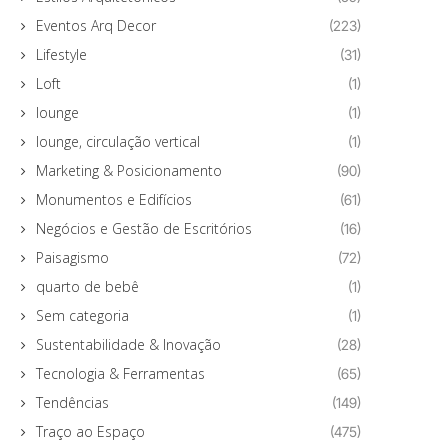
Eventos Arq Decor
(223)
Lifestyle
(31)
Loft
(1)
lounge
(1)
lounge, circulação vertical
(1)
Marketing & Posicionamento
(90)
Monumentos e Edifícios
(61)
Negócios e Gestão de Escritórios
(16)
Paisagismo
(72)
quarto de bebê
(1)
Sem categoria
(1)
Sustentabilidade & Inovação
(28)
Tecnologia & Ferramentas
(65)
Tendências
(149)
Traço ao Espaço
(475)