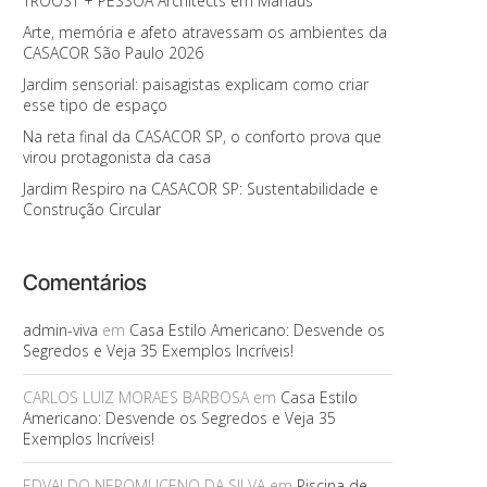
TROOST + PESSOA Architects em Manaus
Arte, memória e afeto atravessam os ambientes da
CASACOR São Paulo 2026
Jardim sensorial: paisagistas explicam como criar
esse tipo de espaço
Na reta final da CASACOR SP, o conforto prova que
virou protagonista da casa
Jardim Respiro na CASACOR SP: Sustentabilidade e
Construção Circular
Comentários
admin-viva
em
Casa Estilo Americano: Desvende os
Segredos e Veja 35 Exemplos Incríveis!
CARLOS LUIZ MORAES BARBOSA
em
Casa Estilo
Americano: Desvende os Segredos e Veja 35
Exemplos Incríveis!
EDVALDO NEPOMUCENO DA SILVA
em
Piscina de