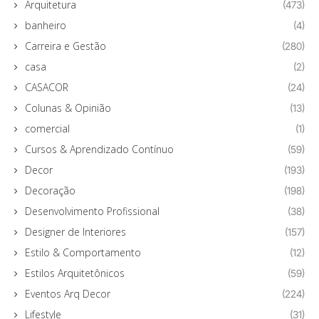
Arquitetura
(473)
banheiro
(4)
Carreira e Gestão
(280)
casa
(2)
CASACOR
(24)
Colunas & Opinião
(13)
comercial
(1)
Cursos & Aprendizado Contínuo
(59)
Decor
(193)
Decoração
(198)
Desenvolvimento Profissional
(38)
Designer de Interiores
(157)
Estilo & Comportamento
(12)
Estilos Arquitetônicos
(59)
Eventos Arq Decor
(224)
Lifestyle
(31)