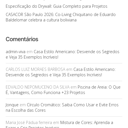
Especificação do Drywall: Guia Completo para Projetos
CASACOR São Paulo 2026: Co-Living Chiquitano de Eduardo
Baldelomar celebra a cultura boliviana
Comentários
admin-viva
em
Casa Estilo Americano: Desvende os Segredos
e Veja 35 Exemplos Incríveis!
CARLOS LUIZ MORAES BARBOSA
em
Casa Estilo Americano:
Desvende os Segredos e Veja 35 Exemplos Incríveis!
EDVALDO NEPOMUCENO DA SILVA
em
Piscina de Areia: O Que
É, Vantagens, Como Funciona +23 Projetos
Jonque
em
Círculo Cromático: Saiba Como Usar e Evite Erros
na Escolha das Cores
Maria José Pádua ferreira
em
Mistura de Cores: Aprenda a
Fazer e Crie Projetos Incríveis