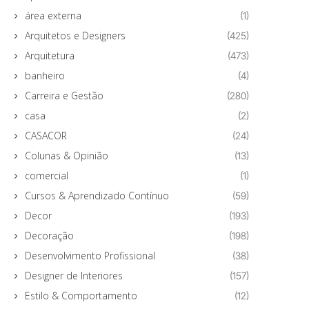
área externa
(1)
Arquitetos e Designers
(425)
Arquitetura
(473)
banheiro
(4)
Carreira e Gestão
(280)
casa
(2)
CASACOR
(24)
Colunas & Opinião
(13)
comercial
(1)
Cursos & Aprendizado Contínuo
(59)
Decor
(193)
Decoração
(198)
Desenvolvimento Profissional
(38)
Designer de Interiores
(157)
Estilo & Comportamento
(12)