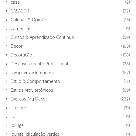
casa
(2)
CASACOR
(22)
Colunas & Opinião
(13)
comercial
(1)
Cursos & Aprendizado Contínuo
(59)
Decor
(193)
Decoração
(198)
Desenvolvimento Profissional
(38)
Designer de Interiores
(157)
Estilo & Comportamento
(12)
Estilos Arquitetônicos
(59)
Eventos Arq Decor
(222)
Lifestyle
(31)
Loft
(1)
lounge
(1)
lounge, circulação vertical
(1)