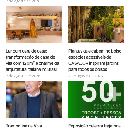
7 de agosto de 2026
Lar com cara de casa:
Plantas que cabem no bolso:
transformação de casa de
espécies acessíveis da
vila com 120m² e charme da
CASACOR inspiram jardins
arquitetura italiana no Brasil
para todos os bolsos
7 de agosto de 2026
7 de agosto de 2026
Tramontina na Viva
Exposição celebra trajetória