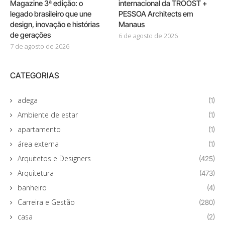
Magazine 3ª edição: o
internacional da TROOST +
legado brasileiro que une
PESSOA Architects em
design, inovação e histórias
Manaus
de gerações
6 de agosto de 2026
7 de agosto de 2026
CATEGORIAS
adega
(1)
Ambiente de estar
(1)
apartamento
(1)
área externa
(1)
Arquitetos e Designers
(425)
Arquitetura
(473)
banheiro
(4)
Carreira e Gestão
(280)
casa
(2)