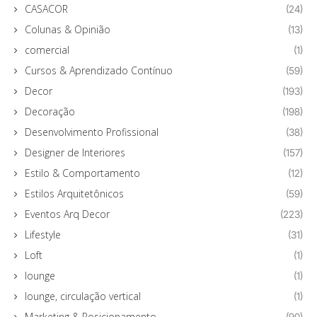
CASACOR
(24)
Colunas & Opinião
(13)
comercial
(1)
Cursos & Aprendizado Contínuo
(59)
Decor
(193)
Decoração
(198)
Desenvolvimento Profissional
(38)
Designer de Interiores
(157)
Estilo & Comportamento
(12)
Estilos Arquitetônicos
(59)
Eventos Arq Decor
(223)
Lifestyle
(31)
Loft
(1)
lounge
(1)
lounge, circulação vertical
(1)
Marketing & Posicionamento
(90)