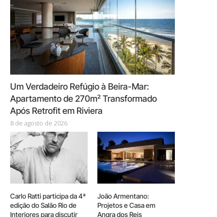
Um Verdadeiro Refúgio à Beira-Mar:
Apartamento de 270m² Transformado
Após Retrofit em Riviera
8 de agosto de 2026
Carlo Ratti participa da 4ª
João Armentano:
edição do Salão Rio de
Projetos e Casa em
Interiores para discutir
Angra dos Reis