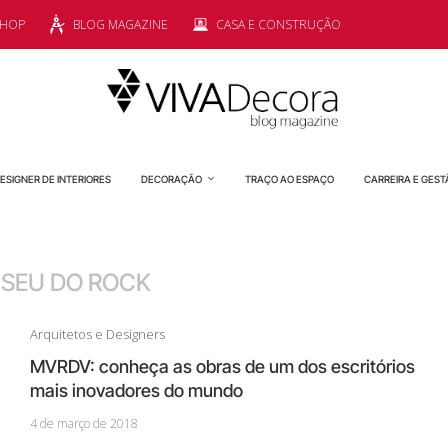
SHOP
BLOG MAGAZINE
CASA E CONSTRUÇÃO
ESIGNER DE INTERIORES
DECORAÇÃO
TRAÇO AO ESPAÇO
CARREIRA E GEST
SEU DO ROCK
Arquitetos e Designers
MVRDV: conheça as obras de um dos escritórios
mais inovadores do mundo
4 de março de 2018