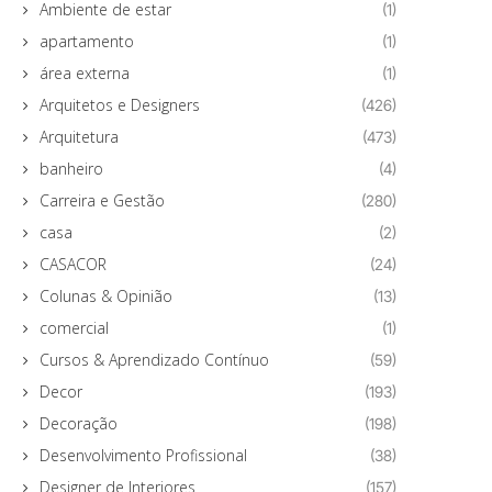
Ambiente de estar
(1)
apartamento
(1)
área externa
(1)
Arquitetos e Designers
(426)
Arquitetura
(473)
banheiro
(4)
Carreira e Gestão
(280)
casa
(2)
CASACOR
(24)
Colunas & Opinião
(13)
comercial
(1)
Cursos & Aprendizado Contínuo
(59)
Decor
(193)
Decoração
(198)
Desenvolvimento Profissional
(38)
Designer de Interiores
(157)