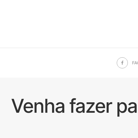
FA
Venha fazer p