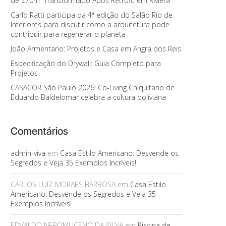
de 270m² Transformado Após Retrofit em Riviera
Carlo Ratti participa da 4ª edição do Salão Rio de
Interiores para discutir como a arquitetura pode
contribuir para regenerar o planeta
João Armentano: Projetos e Casa em Angra dos Reis
Especificação do Drywall: Guia Completo para
Projetos
CASACOR São Paulo 2026: Co-Living Chiquitano de
Eduardo Baldelomar celebra a cultura boliviana
Comentários
admin-viva
em
Casa Estilo Americano: Desvende os
Segredos e Veja 35 Exemplos Incríveis!
CARLOS LUIZ MORAES BARBOSA
em
Casa Estilo
Americano: Desvende os Segredos e Veja 35
Exemplos Incríveis!
EDVALDO NEPOMUCENO DA SILVA
em
Piscina de