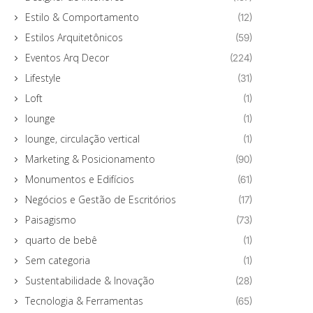
Estilo & Comportamento
(12)
Estilos Arquitetônicos
(59)
Eventos Arq Decor
(224)
Lifestyle
(31)
Loft
(1)
lounge
(1)
lounge, circulação vertical
(1)
Marketing & Posicionamento
(90)
Monumentos e Edifícios
(61)
Negócios e Gestão de Escritórios
(17)
Paisagismo
(73)
quarto de bebê
(1)
Sem categoria
(1)
Sustentabilidade & Inovação
(28)
Tecnologia & Ferramentas
(65)