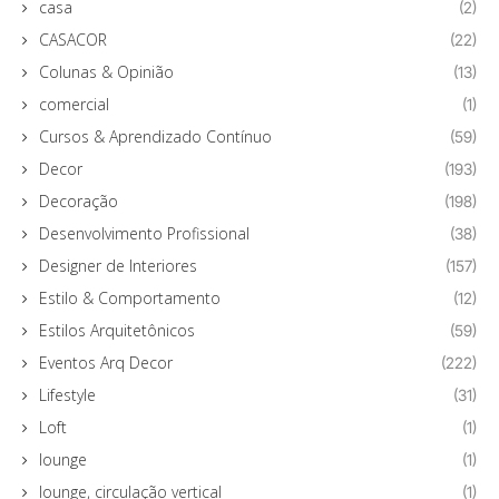
casa
(2)
CASACOR
(22)
Colunas & Opinião
(13)
comercial
(1)
Cursos & Aprendizado Contínuo
(59)
Decor
(193)
Decoração
(198)
Desenvolvimento Profissional
(38)
Designer de Interiores
(157)
Estilo & Comportamento
(12)
Estilos Arquitetônicos
(59)
Eventos Arq Decor
(222)
Lifestyle
(31)
Loft
(1)
lounge
(1)
lounge, circulação vertical
(1)