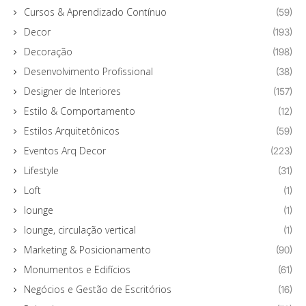
Cursos & Aprendizado Contínuo
(59)
Decor
(193)
Decoração
(198)
Desenvolvimento Profissional
(38)
Designer de Interiores
(157)
Estilo & Comportamento
(12)
Estilos Arquitetônicos
(59)
Eventos Arq Decor
(223)
Lifestyle
(31)
Loft
(1)
lounge
(1)
lounge, circulação vertical
(1)
Marketing & Posicionamento
(90)
Monumentos e Edifícios
(61)
Negócios e Gestão de Escritórios
(16)