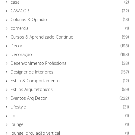
casa
(2)
CASACOR
(22)
Colunas & Opinião
(13)
comercial
(1)
Cursos & Aprendizado Contínuo
(59)
Decor
(193)
Decoração
(198)
Desenvolvimento Profissional
(38)
Designer de Interiores
(157)
Estilo & Comportamento
(12)
Estilos Arquitetônicos
(59)
Eventos Arq Decor
(222)
Lifestyle
(31)
Loft
(1)
lounge
(1)
lounge, circulação vertical
(1)