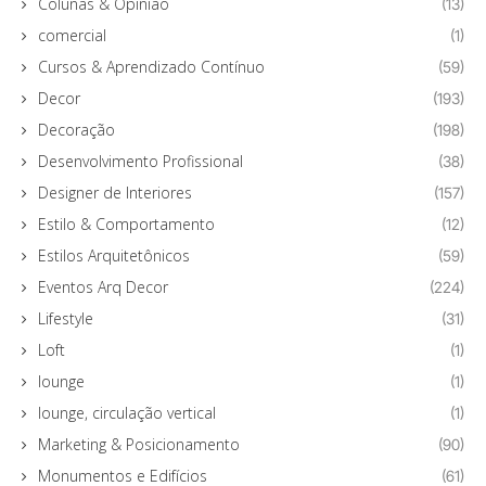
Colunas & Opinião
(13)
comercial
(1)
Cursos & Aprendizado Contínuo
(59)
Decor
(193)
Decoração
(198)
Desenvolvimento Profissional
(38)
Designer de Interiores
(157)
Estilo & Comportamento
(12)
Estilos Arquitetônicos
(59)
Eventos Arq Decor
(224)
Lifestyle
(31)
Loft
(1)
lounge
(1)
lounge, circulação vertical
(1)
Marketing & Posicionamento
(90)
Monumentos e Edifícios
(61)