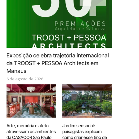
Exposição celebra trajetória internacional
da TROOST + PESSOA Architects em
Manaus
6 de agosto de 2026
Arte, memória e afeto
Jardim sensorial:
atravessam os ambientes
paisagistas explicam
da CASACOR São Paulo
como criar esse tipo de