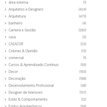
área externa
(1)
Arquitetos e Designers
(424)
Arquitetura
(473)
banheiro
(4)
Carreira e Gestão
(280)
casa
(2)
CASACOR
(23)
Colunas & Opinião
(13)
comercial
(1)
Cursos & Aprendizado Contínuo
(59)
Decor
(193)
Decoração
(198)
Desenvolvimento Profissional
(38)
Designer de Interiores
(157)
Estilo & Comportamento
(12)
Estilos Arquitetônicos
(59)