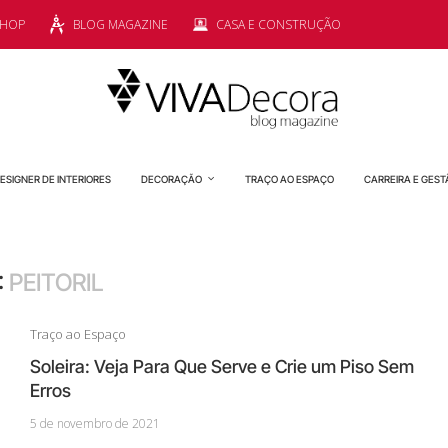
SHOP
BLOG MAGAZINE
CASA E CONSTRUÇÃO
ESIGNER DE INTERIORES
DECORAÇÃO
TRAÇO AO ESPAÇO
CARREIRA E GEST
:
PEITORIL
Traço ao Espaço
Soleira: Veja Para Que Serve e Crie um Piso Sem
Erros
5 de novembro de 2021