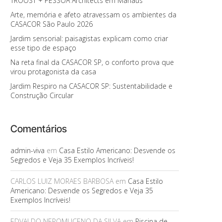
TROOST + PESSOA Architects em Manaus
Arte, memória e afeto atravessam os ambientes da
CASACOR São Paulo 2026
Jardim sensorial: paisagistas explicam como criar
esse tipo de espaço
Na reta final da CASACOR SP, o conforto prova que
virou protagonista da casa
Jardim Respiro na CASACOR SP: Sustentabilidade e
Construção Circular
Comentários
admin-viva
em
Casa Estilo Americano: Desvende os
Segredos e Veja 35 Exemplos Incríveis!
CARLOS LUIZ MORAES BARBOSA
em
Casa Estilo
Americano: Desvende os Segredos e Veja 35
Exemplos Incríveis!
EDVALDO NEPOMUCENO DA SILVA
em
Piscina de