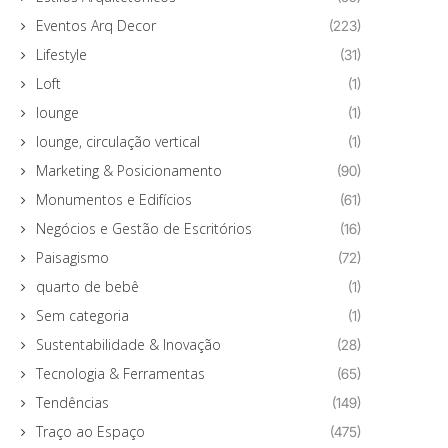
Eventos Arq Decor
(223)
Lifestyle
(31)
Loft
(1)
lounge
(1)
lounge, circulação vertical
(1)
Marketing & Posicionamento
(90)
Monumentos e Edifícios
(61)
Negócios e Gestão de Escritórios
(16)
Paisagismo
(72)
quarto de bebê
(1)
Sem categoria
(1)
Sustentabilidade & Inovação
(28)
Tecnologia & Ferramentas
(65)
Tendências
(149)
Traço ao Espaço
(475)