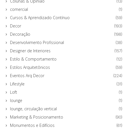
Colunas & Opinião
(13)
comercial
(1)
Cursos & Aprendizado Contínuo
(59)
Decor
(193)
Decoração
(198)
Desenvolvimento Profissional
(38)
Designer de Interiores
(157)
Estilo & Comportamento
(12)
Estilos Arquitetônicos
(59)
Eventos Arq Decor
(224)
Lifestyle
(31)
Loft
(1)
lounge
(1)
lounge, circulação vertical
(1)
Marketing & Posicionamento
(90)
Monumentos e Edifícios
(61)