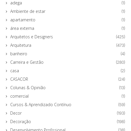
adega
(1)
Ambiente de estar
(1)
apartamento
(1)
área externa
(1)
Arquitetos e Designers
(425)
Arquitetura
(473)
banheiro
(4)
Carreira e Gestão
(280)
casa
(2)
CASACOR
(24)
Colunas & Opinião
(13)
comercial
(1)
Cursos & Aprendizado Contínuo
(59)
Decor
(193)
Decoração
(198)
Desenvolvimento Profissional
(38)