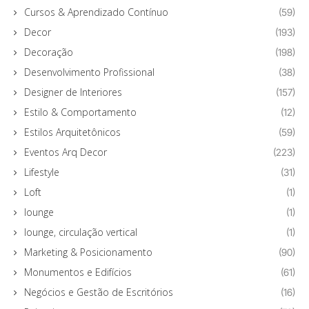
Cursos & Aprendizado Contínuo
(59)
Decor
(193)
Decoração
(198)
Desenvolvimento Profissional
(38)
Designer de Interiores
(157)
Estilo & Comportamento
(12)
Estilos Arquitetônicos
(59)
Eventos Arq Decor
(223)
Lifestyle
(31)
Loft
(1)
lounge
(1)
lounge, circulação vertical
(1)
Marketing & Posicionamento
(90)
Monumentos e Edifícios
(61)
Negócios e Gestão de Escritórios
(16)