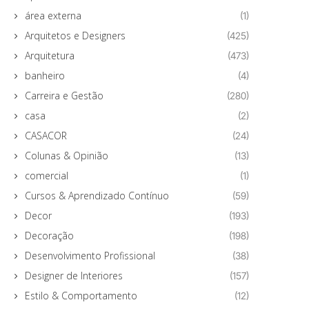
área externa
(1)
Arquitetos e Designers
(425)
Arquitetura
(473)
banheiro
(4)
Carreira e Gestão
(280)
casa
(2)
CASACOR
(24)
Colunas & Opinião
(13)
comercial
(1)
Cursos & Aprendizado Contínuo
(59)
Decor
(193)
Decoração
(198)
Desenvolvimento Profissional
(38)
Designer de Interiores
(157)
Estilo & Comportamento
(12)