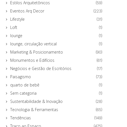
Estilos Arquitetônicos
(59)
Eventos Arq Decor
(223)
Lifestyle
(31)
Loft
(1)
lounge
(1)
lounge, circulação vertical
(1)
Marketing & Posicionamento
(90)
Monumentos e Edifícios
(61)
Negócios e Gestão de Escritórios
(17)
Paisagismo
(73)
quarto de bebê
(1)
Sem categoria
(1)
Sustentabilidade & Inovação
(28)
Tecnologia & Ferramentas
(65)
Tendências
(149)
Traço ao Espaço
(475)