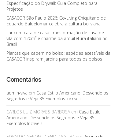
Especificação do Drywall: Guia Completo para
Projetos
CASACOR São Paulo 2026: Co-Living Chiquitano de
Eduardo Baldelomar celebra a cultura boliviana
Lar com cara de casa: transformação de casa de
vila com 120m² e charme da arquitetura italiana no
Brasil
Plantas que cabem no bolso: espécies acessíveis da
CASACOR inspiram jardins para todos os bolsos
Comentários
admin-viva
em
Casa Estilo Americano: Desvende os
Segredos e Veja 35 Exemplos Incríveis!
CARLOS LUIZ MORAES BARBOSA
em
Casa Estilo
Americano: Desvende os Segredos e Veja 35
Exemplos Incríveis!
EDVALDO NEPOMUCENO DA SILVA
em
Piscina de