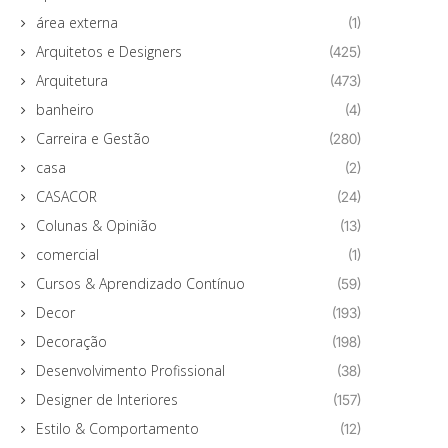
área externa
(1)
Arquitetos e Designers
(425)
Arquitetura
(473)
banheiro
(4)
Carreira e Gestão
(280)
casa
(2)
CASACOR
(24)
Colunas & Opinião
(13)
comercial
(1)
Cursos & Aprendizado Contínuo
(59)
Decor
(193)
Decoração
(198)
Desenvolvimento Profissional
(38)
Designer de Interiores
(157)
Estilo & Comportamento
(12)