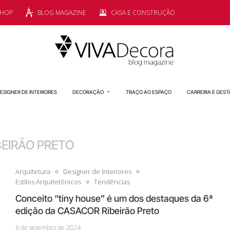
SHOP
BLOG MAGAZINE
CASA E CONSTRUÇÃO
ESIGNER DE INTERIORES
DECORAÇÃO
TRAÇO AO ESPAÇO
CARREIRA E GEST
BEIRÃO PRETO
Arquitetura
Designer de Interiores
Estilos Arquitetônicos
Tendências
Conceito “tiny house” é um dos destaques da 6ª
edição da CASACOR Ribeirão Preto
6 de setembro de 2024