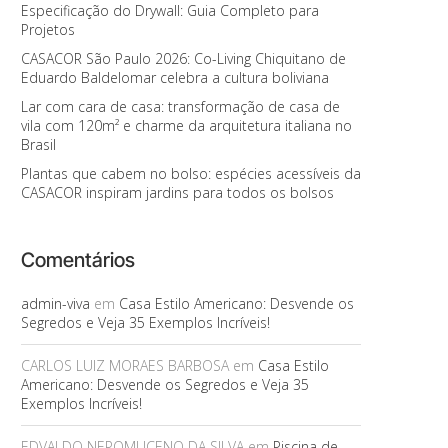
Especificação do Drywall: Guia Completo para
Projetos
CASACOR São Paulo 2026: Co-Living Chiquitano de
Eduardo Baldelomar celebra a cultura boliviana
Lar com cara de casa: transformação de casa de
vila com 120m² e charme da arquitetura italiana no
Brasil
Plantas que cabem no bolso: espécies acessíveis da
CASACOR inspiram jardins para todos os bolsos
Comentários
admin-viva
em
Casa Estilo Americano: Desvende os
Segredos e Veja 35 Exemplos Incríveis!
CARLOS LUIZ MORAES BARBOSA
em
Casa Estilo
Americano: Desvende os Segredos e Veja 35
Exemplos Incríveis!
EDVALDO NEPOMUCENO DA SILVA
em
Piscina de