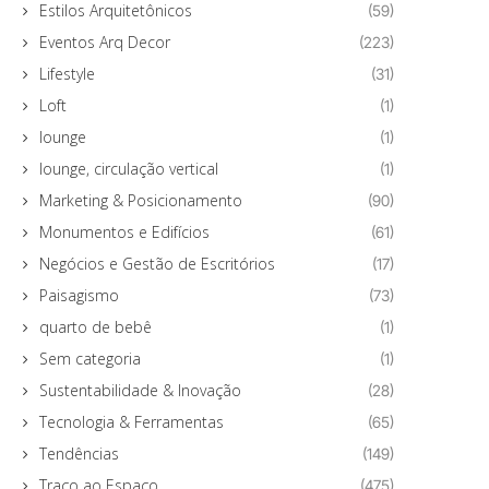
Estilos Arquitetônicos
(59)
Eventos Arq Decor
(223)
Lifestyle
(31)
Loft
(1)
lounge
(1)
lounge, circulação vertical
(1)
Marketing & Posicionamento
(90)
Monumentos e Edifícios
(61)
Negócios e Gestão de Escritórios
(17)
Paisagismo
(73)
quarto de bebê
(1)
Sem categoria
(1)
Sustentabilidade & Inovação
(28)
Tecnologia & Ferramentas
(65)
Tendências
(149)
Traço ao Espaço
(475)