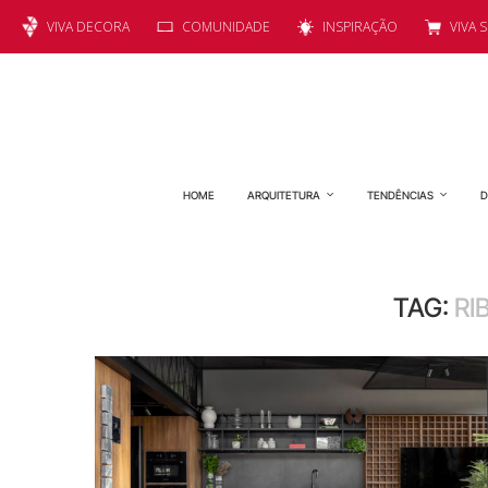
VIVA DECORA
COMUNIDADE
INSPIRAÇÃO
VIVA 
HOME
ARQUITETURA
TENDÊNCIAS
D
TAG:
RI