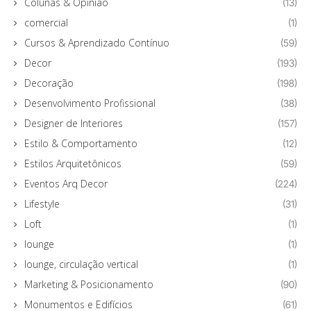
Colunas & Opinião
(13)
comercial
(1)
Cursos & Aprendizado Contínuo
(59)
Decor
(193)
Decoração
(198)
Desenvolvimento Profissional
(38)
Designer de Interiores
(157)
Estilo & Comportamento
(12)
Estilos Arquitetônicos
(59)
Eventos Arq Decor
(224)
Lifestyle
(31)
Loft
(1)
lounge
(1)
lounge, circulação vertical
(1)
Marketing & Posicionamento
(90)
Monumentos e Edifícios
(61)