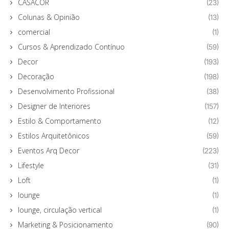
CASACOR
(23)
Colunas & Opinião
(13)
comercial
(1)
Cursos & Aprendizado Contínuo
(59)
Decor
(193)
Decoração
(198)
Desenvolvimento Profissional
(38)
Designer de Interiores
(157)
Estilo & Comportamento
(12)
Estilos Arquitetônicos
(59)
Eventos Arq Decor
(223)
Lifestyle
(31)
Loft
(1)
lounge
(1)
lounge, circulação vertical
(1)
Marketing & Posicionamento
(90)