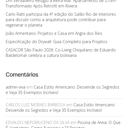
Um Verdadeiro Refúgio à Beira-Mar: Apartamento de 270m²
Transformado Após Retrofit em Riviera
Carlo Ratti participa da 4ª edição do Salão Rio de Interiores
para discutir como a arquitetura pode contribuir para
regenerar o planeta
João Armentano: Projetos e Casa em Angra dos Reis
Especificação do Drywall: Guia Completo para Projetos
CASACOR São Paulo 2026: Co-Living Chiquitano de Eduardo
Baldelomar celebra a cultura boliviana
Comentários
admin-viva
em
Casa Estilo Americano: Desvende os Segredos
e Veja 35 Exemplos Incríveis!
CARLOS LUIZ MORAES BARBOSA
em
Casa Estilo Americano:
Desvende os Segredos e Veja 35 Exemplos Incríveis!
EDVALDO NEPOMUCENO DA SILVA
em
Piscina de Areia: O Que
É, Vantagens, Como Funciona +23 Projetos