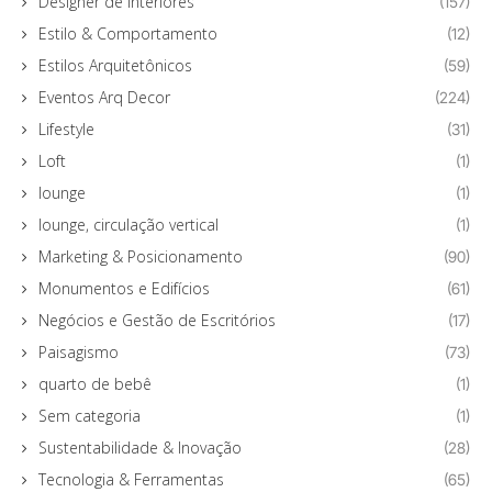
Designer de Interiores
(157)
Estilo & Comportamento
(12)
Estilos Arquitetônicos
(59)
Eventos Arq Decor
(224)
Lifestyle
(31)
Loft
(1)
lounge
(1)
lounge, circulação vertical
(1)
Marketing & Posicionamento
(90)
Monumentos e Edifícios
(61)
Negócios e Gestão de Escritórios
(17)
Paisagismo
(73)
quarto de bebê
(1)
Sem categoria
(1)
Sustentabilidade & Inovação
(28)
Tecnologia & Ferramentas
(65)