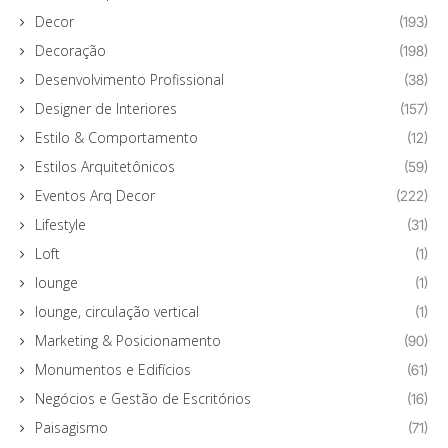
Decor
(193)
Decoração
(198)
Desenvolvimento Profissional
(38)
Designer de Interiores
(157)
Estilo & Comportamento
(12)
Estilos Arquitetônicos
(59)
Eventos Arq Decor
(222)
Lifestyle
(31)
Loft
(1)
lounge
(1)
lounge, circulação vertical
(1)
Marketing & Posicionamento
(90)
Monumentos e Edifícios
(61)
Negócios e Gestão de Escritórios
(16)
Paisagismo
(71)