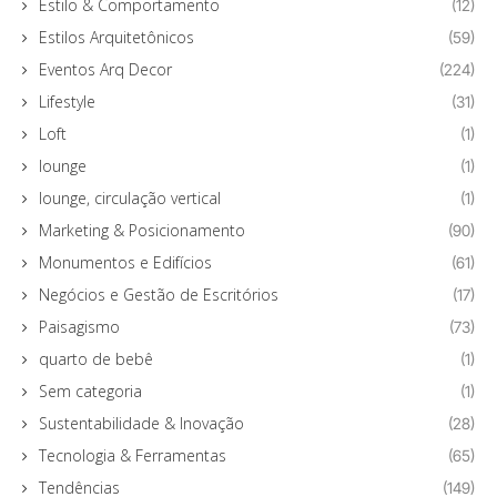
Estilo & Comportamento
(12)
Estilos Arquitetônicos
(59)
Eventos Arq Decor
(224)
Lifestyle
(31)
Loft
(1)
lounge
(1)
lounge, circulação vertical
(1)
Marketing & Posicionamento
(90)
Monumentos e Edifícios
(61)
Negócios e Gestão de Escritórios
(17)
Paisagismo
(73)
quarto de bebê
(1)
Sem categoria
(1)
Sustentabilidade & Inovação
(28)
Tecnologia & Ferramentas
(65)
Tendências
(149)