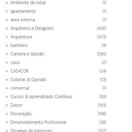
Ambiente de estar
(1)
apartamento
(1)
área externa
(1)
Arquitetos e Designers
(426)
Arquitetura
(473)
banheiro
(4)
Carreira e Gestão
(280)
casa
(2)
CASACOR
(24)
Colunas & Opinião
(13)
comercial
(1)
Cursos & Aprendizado Contínuo
(59)
Decor
(193)
Decoração
(198)
Desenvolvimento Profissional
(38)
Designer de Interiores
(157)