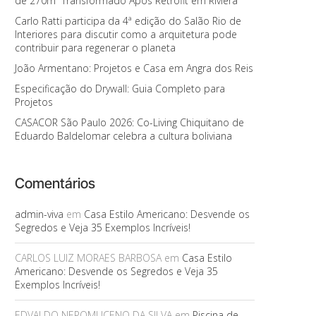
de 270m² Transformado Após Retrofit em Riviera
Carlo Ratti participa da 4ª edição do Salão Rio de
Interiores para discutir como a arquitetura pode
contribuir para regenerar o planeta
João Armentano: Projetos e Casa em Angra dos Reis
Especificação do Drywall: Guia Completo para
Projetos
CASACOR São Paulo 2026: Co-Living Chiquitano de
Eduardo Baldelomar celebra a cultura boliviana
Comentários
admin-viva
em
Casa Estilo Americano: Desvende os
Segredos e Veja 35 Exemplos Incríveis!
CARLOS LUIZ MORAES BARBOSA
em
Casa Estilo
Americano: Desvende os Segredos e Veja 35
Exemplos Incríveis!
EDVALDO NEPOMUCENO DA SILVA
em
Piscina de