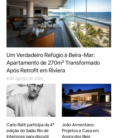
Um Verdadeiro Refúgio à Beira-Mar:
Apartamento de 270m² Transformado
Após Retrofit em Riviera
8 de agosto de 2026
Carlo Ratti participa da 4ª
João Armentano:
edição do Salão Rio de
Projetos e Casa em
Interiores para discutir
Angra dos Reis