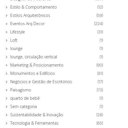
Estilo & Comportamento
(12)
Estilos Arquitetônicos
(59)
Eventos Arq Decor
(224)
Lifestyle
(31)
Loft
(1)
lounge
(1)
lounge, circulação vertical
(1)
Marketing & Posicionamento
(90)
Monumentos e Edifícios
(61)
Negócios e Gestão de Escritórios
(17)
Paisagismo
(73)
quarto de bebê
(1)
Sem categoria
(1)
Sustentabilidade & Inovação
(28)
Tecnologia & Ferramentas
(65)