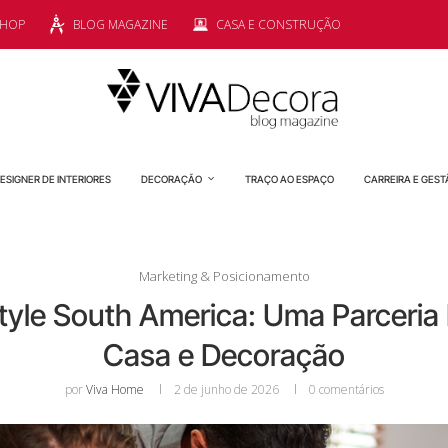
SHOP
BLOG MAGAZINE
CASA E CONSTRUÇÃO
ESIGNER DE INTERIORES
DECORAÇÃO
TRAÇO AO ESPAÇO
CARREIRA E GEST
Marketing & Posicionamento
estyle South America: Uma Parceria 
Casa e Decoração
por
Viva Home
2 de junho de 2026
0 comentários