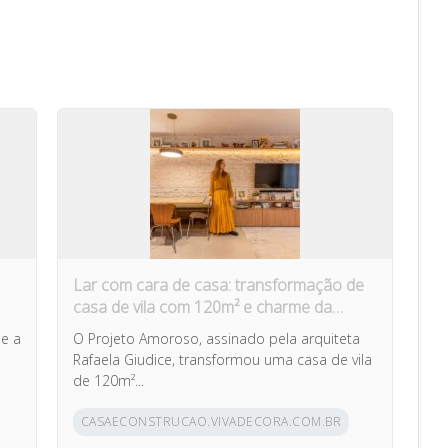
Lar com cara de casa: transformação de
casa de vila com 120m² e charme da
arquitetura italiana no Brasil
de a
O Projeto Amoroso, assinado pela arquiteta
Rafaela Giudice, transformou uma casa de vila
de 120m²...
CASAECONSTRUCAO.VIVADECORA.COM.BR