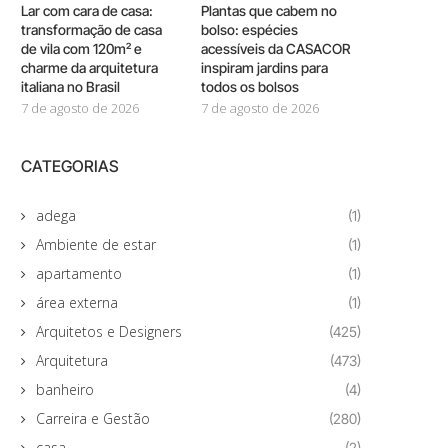
Lar com cara de casa:
Plantas que cabem no
transformação de casa
bolso: espécies
de vila com 120m² e
acessíveis da CASACOR
charme da arquitetura
inspiram jardins para
italiana no Brasil
todos os bolsos
7 de agosto de 2026
7 de agosto de 2026
CATEGORIAS
adega
(1)
Ambiente de estar
(1)
apartamento
(1)
área externa
(1)
Arquitetos e Designers
(425)
Arquitetura
(473)
banheiro
(4)
Carreira e Gestão
(280)
casa
(2)