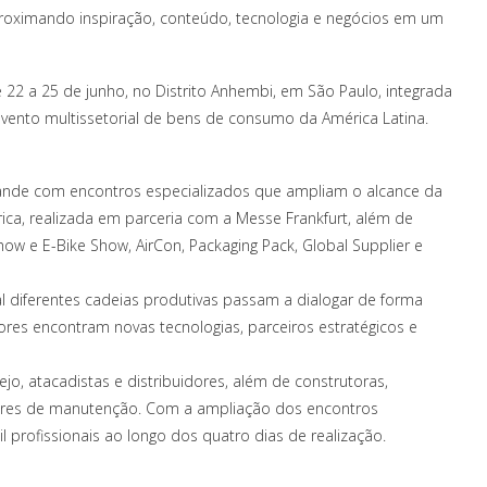
proximando inspiração, conteúdo, tecnologia e negócios em um
de 22 a 25 de junho, no Distrito Anhembi, em São Paulo, integrada
l evento multissetorial de bens de consumo da América Latina.
pande com encontros especializados que ampliam o alcance da
merica, realizada em parceria com a Messe Frankfurt, além de
how e E-Bike Show, AirCon, Packaging Pack, Global Supplier e
l diferentes cadeias produtivas passam a dialogar de forma
edores encontram novas tecnologias, parceiros estratégicos e
o, atacadistas e distribuidores, além de construtoras,
estores de manutenção. Com a ampliação dos encontros
l profissionais ao longo dos quatro dias de realização.