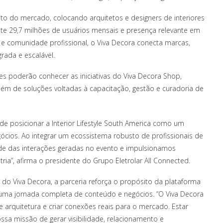
nto do mercado, colocando arquitetos e designers de interiores
e 29,7 milhões de usuários mensais e presença relevante em
e e comunidade profissional, o Viva Decora conecta marcas,
rada e escalável.
tes poderão conhecer as iniciativas do Viva Decora Shop,
além de soluções voltadas à capacitação, gestão e curadoria de
 de posicionar a Interior Lifestyle South America como um
cios. Ao integrar um ecossistema robusto de profissionais de
dade das interações geradas no evento e impulsionamos
ria”, afirma o presidente do Grupo Eletrolar All Connected.
o do Viva Decora, a parceria reforça o propósito da plataforma
uma jornada completa de conteúdo e negócios. “O Viva Decora
e arquitetura e criar conexões reais para o mercado. Estar
nossa missão de gerar visibilidade, relacionamento e