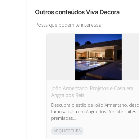
Outros conteúdos Viva Decora
Posts que podem te interessar
João Armentano: Projetos e Casa em
Angra dos Reis
Descubra o estilo de João Armentano, des
famosa casa em Angra dos Reis até suítes
premiadas....
ARQUITETURA