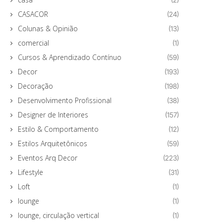
CASACOR
(24)
Colunas & Opinião
(13)
comercial
(1)
Cursos & Aprendizado Contínuo
(59)
Decor
(193)
Decoração
(198)
Desenvolvimento Profissional
(38)
Designer de Interiores
(157)
Estilo & Comportamento
(12)
Estilos Arquitetônicos
(59)
Eventos Arq Decor
(223)
Lifestyle
(31)
Loft
(1)
lounge
(1)
lounge, circulação vertical
(1)