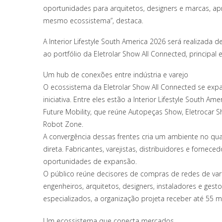
oportunidades para arquitetos, designers e marcas, a
mesmo ecossistema”, destaca.
A Interior Lifestyle South America 2026 será realizada 
ao portfólio da Eletrolar Show All Connected, principa
Um hub de conexões entre indústria e varejo
O ecossistema da Eletrolar Show All Connected se ex
iniciativa. Entre eles estão a Interior Lifestyle South A
Future Mobility, que reúne Autopeças Show, Eletrocar S
Robot Zone.
A convergência dessas frentes cria um ambiente no qua
direta. Fabricantes, varejistas, distribuidores e fornec
oportunidades de expansão.
O público reúne decisores de compras de redes de varej
engenheiros, arquitetos, designers, instaladores e g
especializados, a organização projeta receber até 55 mi
Um ecossistema que conecta mercados