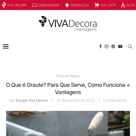
INSPIRAÇÃO
VIVA SHOP
VIVA DECORA
COMUNIDADE
BLOG
Traço ao Espaço
O Que é Graute? Para Que Serve, Como Funciona +
Vantagens
por
Equipe Viva Decora
31 de outubro de 2022
0 comentários