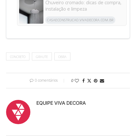
Chuveiro cromado: dicas de compra,
instalação e limpeza
CASAECONSTRUCAO.VIVADECORA.COM.BR
CONCRETO
GRAUTE
OBRA
0 comentários
0
EQUIPE VIVA DECORA