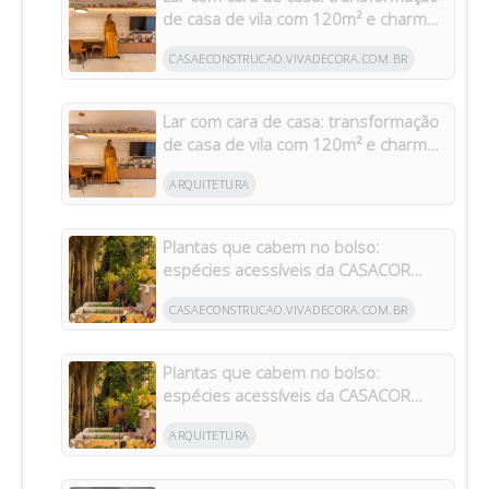
de casa de vila com 120m² e charme
da arquitetura italiana no Brasil
CASAECONSTRUCAO.VIVADECORA.COM.BR
Lar com cara de casa: transformação
de casa de vila com 120m² e charme
da arquitetura italiana no Brasil
ARQUITETURA
Plantas que cabem no bolso:
espécies acessíveis da CASACOR
inspiram jardins para todos os bolsos
CASAECONSTRUCAO.VIVADECORA.COM.BR
Plantas que cabem no bolso:
espécies acessíveis da CASACOR
inspiram jardins para todos os bolsos
ARQUITETURA