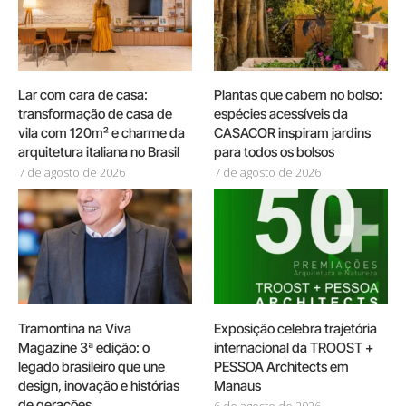
Lar com cara de casa:
Plantas que cabem no bolso:
transformação de casa de
espécies acessíveis da
vila com 120m² e charme da
CASACOR inspiram jardins
arquitetura italiana no Brasil
para todos os bolsos
7 de agosto de 2026
7 de agosto de 2026
Tramontina na Viva
Exposição celebra trajetória
Magazine 3ª edição: o
internacional da TROOST +
legado brasileiro que une
PESSOA Architects em
design, inovação e histórias
Manaus
de gerações
6 de agosto de 2026