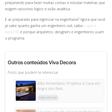
preparando para fazer muitas contas e estudar matérias que
exigem raciocínio lógico e visão analítica.
E aí, preparado para ingressar na engenharia? Agora que você
já sabe quanto ganha um engenheiro civil, saiba
o que é
AutoCAD
e porque arquitetos, designers e engenheiros usam
o programa.
Outros conteúdos Viva Decora
Posts que podem te interessar
João Armentano: Projetos e Casa em
Angra dos Reis
ARQUITETURA
Lar com cara de casa: transformação