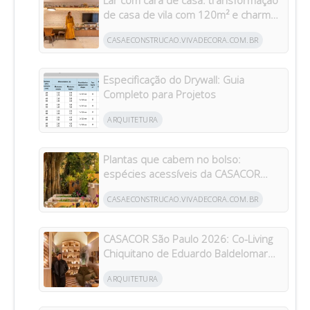
de casa de vila com 120m² e charme
da arquitetura italiana no Brasil
CASAECONSTRUCAO.VIVADECORA.COM.BR
Especificação do Drywall: Guia
Completo para Projetos
ARQUITETURA
Plantas que cabem no bolso:
espécies acessíveis da CASACOR
inspiram jardins para todos os bolsos
CASAECONSTRUCAO.VIVADECORA.COM.BR
CASACOR São Paulo 2026: Co-Living
Chiquitano de Eduardo Baldelomar
celebra a cultura boliviana
ARQUITETURA