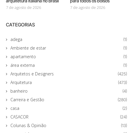
arquitetura italiana no Brasil
para todos os bolsos
7 de agosto de 2026
7 de agosto de 2026
CATEGORIAS
adega
(1)
Ambiente de estar
(1)
apartamento
(1)
área externa
(1)
Arquitetos e Designers
(425)
Arquitetura
(473)
banheiro
(4)
Carreira e Gestão
(280)
casa
(2)
CASACOR
(24)
Colunas & Opinião
(13)