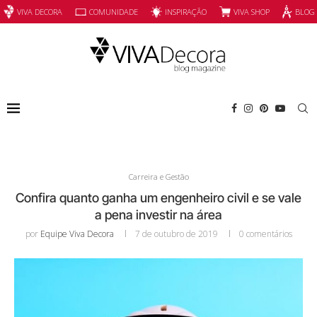
INSPIRAÇÃO
VIVA SHOP
VIVA DECORA
COMUNIDADE
BLOG
Carreira e Gestão
Confira quanto ganha um engenheiro civil e se vale
a pena investir na área
por
Equipe Viva Decora
7 de outubro de 2019
0 comentários