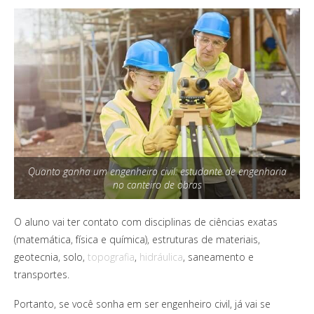
Quanto ganha um engenheiro civil: estudante de engenharia
no canteiro de obras
O aluno vai ter contato com disciplinas de ciências exatas
(matemática, física e química), estruturas de materiais,
geotecnia, solo,
topografia
,
hidráulica
, saneamento e
transportes.
Portanto, se você sonha em ser engenheiro civil, já vai se