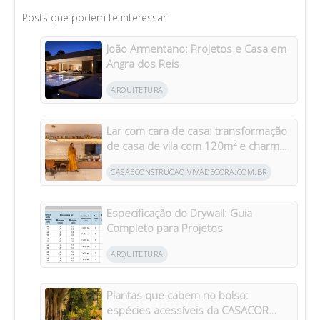
Posts que podem te interessar
João Armentano: Projetos e Casa em
Angra dos Reis
ARQUITETURA
Lar com cara de casa: transformação
de casa de vila com 120m² e charme
da arquitetura italiana no Brasil
CASAECONSTRUCAO.VIVADECORA.COM.BR
Especificação do Drywall: Guia
Completo para Projetos
ARQUITETURA
Plantas que cabem no bolso:
espécies acessíveis da CASACOR