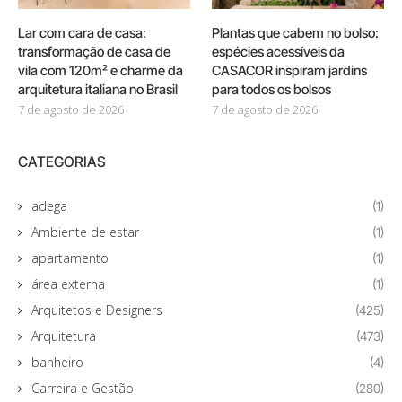
Lar com cara de casa:
Plantas que cabem no bolso:
transformação de casa de
espécies acessíveis da
vila com 120m² e charme da
CASACOR inspiram jardins
arquitetura italiana no Brasil
para todos os bolsos
7 de agosto de 2026
7 de agosto de 2026
CATEGORIAS
adega
(1)
Ambiente de estar
(1)
apartamento
(1)
área externa
(1)
Arquitetos e Designers
(425)
Arquitetura
(473)
banheiro
(4)
Carreira e Gestão
(280)