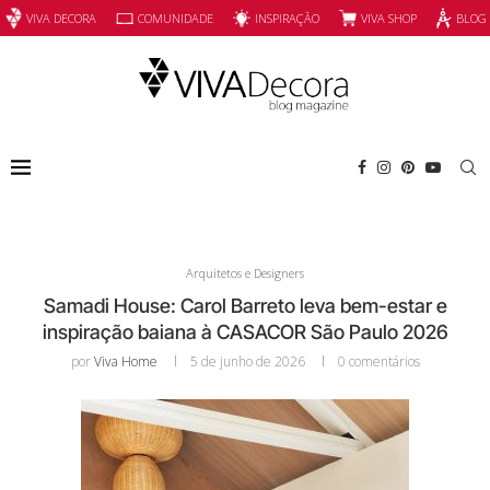
INSPIRAÇÃO
VIVA SHOP
VIVA DECORA
COMUNIDADE
BLOG
Arquitetos e Designers
Samadi House: Carol Barreto leva bem-estar e
inspiração baiana à CASACOR São Paulo 2026
por
Viva Home
5 de junho de 2026
0 comentários