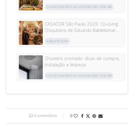
inspiram jardins para todos os bolsos
CASAECONSTRUCAO.VIVADECORA.COM.BR
CASACOR São Paulo 2026: Co-Living
Chiquitano de Eduardo Baldelomar
celebra a cultura boliviana
ARQUITETURA
Chuveiro cromado: dicas de compra,
instalação e limpeza
CASAECONSTRUCAO.VIVADECORA.COM.BR
0 comentários
0