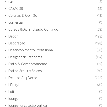
casa
(2)
CASACOR
(22)
Colunas & Opinião
(13)
comercial
(1)
Cursos & Aprendizado Contínuo
(59)
Decor
(193)
Decoração
(198)
Desenvolvimento Profissional
(38)
Designer de Interiores
(157)
Estilo & Comportamento
(12)
Estilos Arquitetônicos
(59)
Eventos Arq Decor
(222)
Lifestyle
(31)
Loft
(1)
lounge
(1)
lounge, circulação vertical
(1)