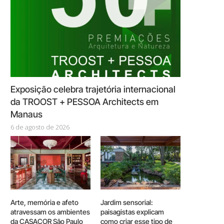
Exposição celebra trajetória internacional
da TROOST + PESSOA Architects em
Manaus
6 de agosto de 2026
Arte, memória e afeto
Jardim sensorial:
atravessam os ambientes
paisagistas explicam
da CASACOR São Paulo
como criar esse tipo de