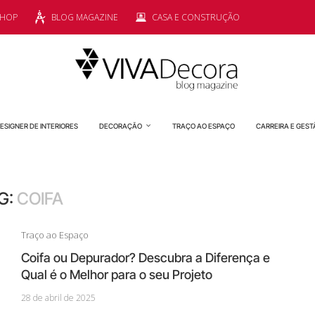
SHOP
BLOG MAGAZINE
CASA E CONSTRUÇÃO
ESIGNER DE INTERIORES
DECORAÇÃO
TRAÇO AO ESPAÇO
CARREIRA E GEST
G:
COIFA
Traço ao Espaço
Coifa ou Depurador? Descubra a Diferença e
Qual é o Melhor para o seu Projeto
28 de abril de 2025