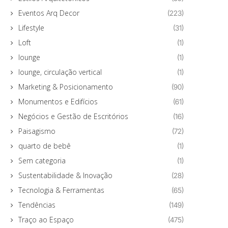
Eventos Arq Decor
(223)
Lifestyle
(31)
Loft
(1)
lounge
(1)
lounge, circulação vertical
(1)
Marketing & Posicionamento
(90)
Monumentos e Edifícios
(61)
Negócios e Gestão de Escritórios
(16)
Paisagismo
(72)
quarto de bebê
(1)
Sem categoria
(1)
Sustentabilidade & Inovação
(28)
Tecnologia & Ferramentas
(65)
Tendências
(149)
Traço ao Espaço
(475)