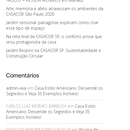
TROOST + PESSOA Architects em Manaus
Arte, memória e afeto atravessam os ambientes da
CASACOR São Paulo 2026
Jardim sensorial: paisagistas explicam como criar
esse tipo de espaço
Na reta final da CASACOR SP, o conforto prova que
virou protagonista da casa
Jardim Respiro na CASACOR SP: Sustentabilidade e
Construção Circular
Comentários
admin-viva
em
Casa Estilo Americano: Desvende os
Segredos e Veja 35 Exemplos Incríveis!
CARLOS LUIZ MORAES BARBOSA
em
Casa Estilo
Americano: Desvende os Segredos e Veja 35
Exemplos Incríveis!
EDVALDO NEPOMUCENO DA SILVA
em
Piscina de