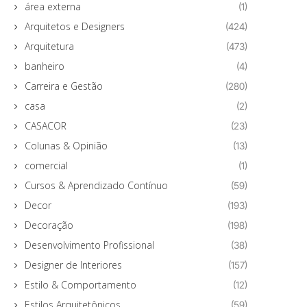
área externa
(1)
Arquitetos e Designers
(424)
Arquitetura
(473)
banheiro
(4)
Carreira e Gestão
(280)
casa
(2)
CASACOR
(23)
Colunas & Opinião
(13)
comercial
(1)
Cursos & Aprendizado Contínuo
(59)
Decor
(193)
Decoração
(198)
Desenvolvimento Profissional
(38)
Designer de Interiores
(157)
Estilo & Comportamento
(12)
Estilos Arquitetônicos
(59)