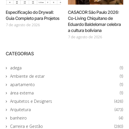
Especificação do Drywall:
CASACOR São Paulo 2026:
Guia Completo para Projetos
Co-Living Chiquitano de
Eduardo Baldelomar celebra
7 de agosto de 2026
a cultura boliviana
7 de agosto de 2026
CATEGORIAS
adega
(1)
Ambiente de estar
(1)
apartamento
(1)
área externa
(1)
Arquitetos e Designers
(426)
Arquitetura
(473)
banheiro
(4)
Carreira e Gestão
(280)