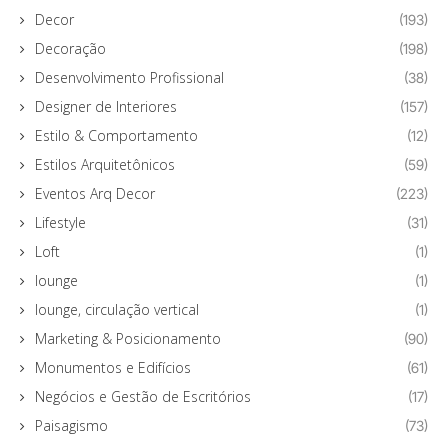
Decor
(193)
Decoração
(198)
Desenvolvimento Profissional
(38)
Designer de Interiores
(157)
Estilo & Comportamento
(12)
Estilos Arquitetônicos
(59)
Eventos Arq Decor
(223)
Lifestyle
(31)
Loft
(1)
lounge
(1)
lounge, circulação vertical
(1)
Marketing & Posicionamento
(90)
Monumentos e Edifícios
(61)
Negócios e Gestão de Escritórios
(17)
Paisagismo
(73)