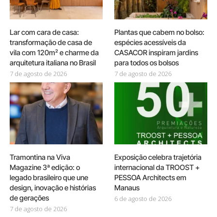
Lar com cara de casa:
Plantas que cabem no bolso:
transformação de casa de
espécies acessíveis da
vila com 120m² e charme da
CASACOR inspiram jardins
arquitetura italiana no Brasil
para todos os bolsos
7 de agosto de 2026
7 de agosto de 2026
Tramontina na Viva
Exposição celebra trajetória
Magazine 3ª edição: o
internacional da TROOST +
legado brasileiro que une
PESSOA Architects em
design, inovação e histórias
Manaus
de gerações
6 de agosto de 2026
7 de agosto de 2026