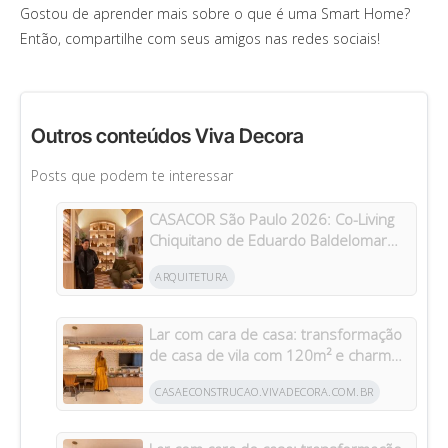
Gostou de aprender mais sobre o que é uma Smart Home?
Então, compartilhe com seus amigos nas redes sociais!
Outros conteúdos Viva Decora
Posts que podem te interessar
CASACOR São Paulo 2026: Co-Living
Chiquitano de Eduardo Baldelomar
celebra a cultura boliviana
ARQUITETURA
Lar com cara de casa: transformação
de casa de vila com 120m² e charme
da arquitetura italiana no Brasil
CASAECONSTRUCAO.VIVADECORA.COM.BR