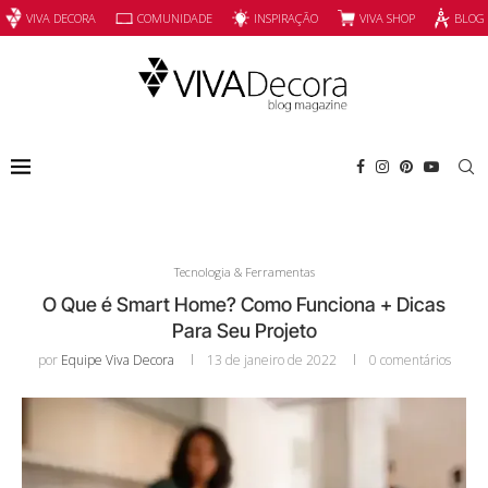
INSPIRAÇÃO
VIVA SHOP
VIVA DECORA
COMUNIDADE
BLOG
Tecnologia & Ferramentas
O Que é Smart Home? Como Funciona + Dicas
Para Seu Projeto
por
Equipe Viva Decora
13 de janeiro de 2022
0 comentários