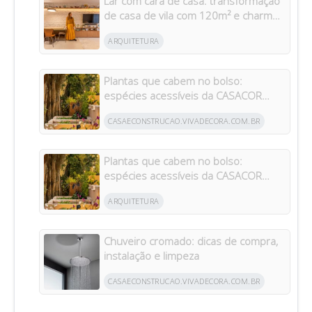
Lar com cara de casa: transformação
de casa de vila com 120m² e charme
da arquitetura italiana no Brasil
ARQUITETURA
Plantas que cabem no bolso:
espécies acessíveis da CASACOR
inspiram jardins para todos os bolsos
CASAECONSTRUCAO.VIVADECORA.COM.BR
Plantas que cabem no bolso:
espécies acessíveis da CASACOR
inspiram jardins para todos os bolsos
ARQUITETURA
Chuveiro cromado: dicas de compra,
instalação e limpeza
CASAECONSTRUCAO.VIVADECORA.COM.BR