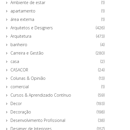
Ambiente de estar
(1)
apartamento
(1)
área externa
(1)
Arquitetos e Designers
(426)
Arquitetura
(473)
banheiro
(4)
Carreira e Gestão
(280)
casa
(2)
CASACOR
(24)
Colunas & Opinião
(13)
comercial
(1)
Cursos & Aprendizado Contínuo
(59)
Decor
(193)
Decoração
(198)
Desenvolvimento Profissional
(38)
Designer de Interiores
(157)