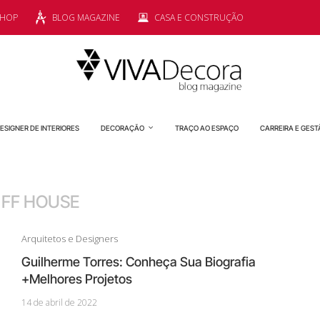
SHOP
BLOG MAGAZINE
CASA E CONSTRUÇÃO
ESIGNER DE INTERIORES
DECORAÇÃO
TRAÇO AO ESPAÇO
CARREIRA E GEST
:
FF HOUSE
Arquitetos e Designers
Guilherme Torres: Conheça Sua Biografia
+Melhores Projetos
14 de abril de 2022