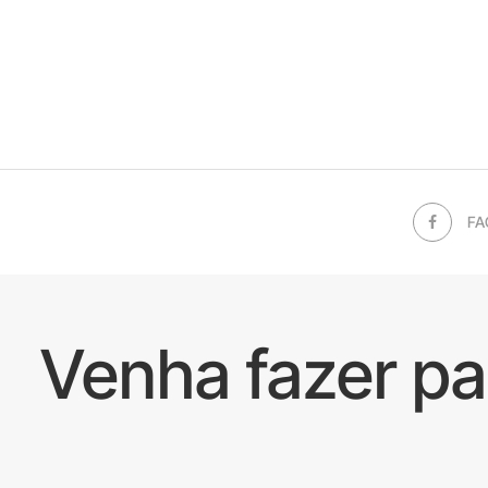
FA
Venha fazer p