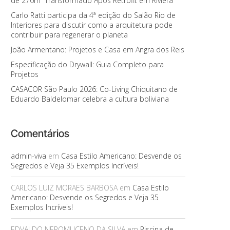
de 270m² Transformado Após Retrofit em Riviera
Carlo Ratti participa da 4ª edição do Salão Rio de
Interiores para discutir como a arquitetura pode
contribuir para regenerar o planeta
João Armentano: Projetos e Casa em Angra dos Reis
Especificação do Drywall: Guia Completo para
Projetos
CASACOR São Paulo 2026: Co-Living Chiquitano de
Eduardo Baldelomar celebra a cultura boliviana
Comentários
admin-viva
em
Casa Estilo Americano: Desvende os
Segredos e Veja 35 Exemplos Incríveis!
CARLOS LUIZ MORAES BARBOSA
em
Casa Estilo
Americano: Desvende os Segredos e Veja 35
Exemplos Incríveis!
EDVALDO NEPOMUCENO DA SILVA
em
Piscina de