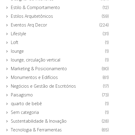
Estilo & Comportamento
(12)
Estilos Arquitetônicos
(59)
Eventos Arq Decor
(224)
Lifestyle
(31)
Loft
(1)
lounge
(1)
lounge, circulação vertical
(1)
Marketing & Posicionamento
(90)
Monumentos e Edifícios
(61)
Negócios e Gestão de Escritórios
(17)
Paisagismo
(73)
quarto de bebê
(1)
Sem categoria
(1)
Sustentabilidade & Inovação
(28)
Tecnologia & Ferramentas
(65)