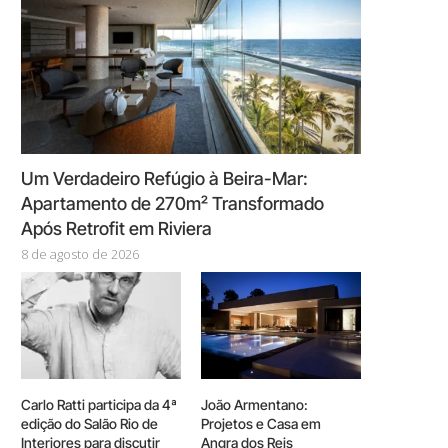
Um Verdadeiro Refúgio à Beira-Mar:
Apartamento de 270m² Transformado
Após Retrofit em Riviera
8 de agosto de 2026
Carlo Ratti participa da 4ª
João Armentano:
edição do Salão Rio de
Projetos e Casa em
Interiores para discutir
Angra dos Reis