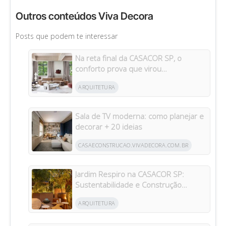
Outros conteúdos Viva Decora
Posts que podem te interessar
Na reta final da CASACOR SP, o
conforto prova que virou
protagonista da casa
ARQUITETURA
Sala de TV moderna: como planejar e
decorar + 20 ideias
CASAECONSTRUCAO.VIVADECORA.COM.BR
Jardim Respiro na CASACOR SP:
Sustentabilidade e Construção
Circular
ARQUITETURA