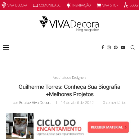
INSPIRAÇÃO
VIVA SHOP
VIVA DECORA
COMUNIDADE
BLOG
Arquitetos e Designers
Guilherme Torres: Conheça Sua Biografia
+Melhores Projetos
por
Equipe Viva Decora
14 de abril de 2022
0 comentários