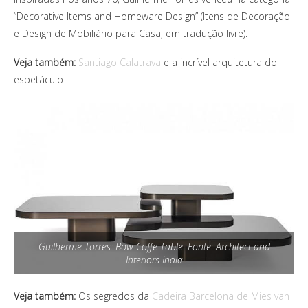
“Decorative Items and Homeware Design” (Itens de Decoração
e Design de Mobiliário para Casa, em tradução livre).
Veja também:
Santiago Calatrava
e a incrível arquitetura do
espetáculo
Guilherme Torres: Bow Coffe Table. Fonte: Architect and
Interiors India
Veja também:
Os segredos da
Cadeira Barcelona de Mies van