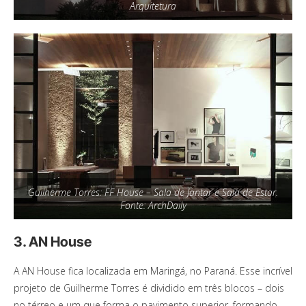
Arquitetura
Guilherme Torres: FF House – Sala de Jantar e Sala de Estar.
Fonte: ArchDaily
3. AN House
A AN House fica localizada em Maringá, no Paraná. Esse incrível
projeto de Guilherme Torres é dividido em três blocos – dois
no térreo e um que forma o pavimento superior, formando