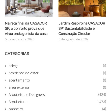
Na reta final da CASACOR
Jardim Respiro na CASACOR
SP, o conforto prova que
SP: Sustentabilidade e
virou protagonista da casa
Construção Circular
5 de agosto de 2026
5 de agosto de 2026
CATEGORIAS
adega
(1)
Ambiente de estar
(1)
apartamento
(1)
área externa
(1)
Arquitetos e Designers
(424)
Arquitetura
(473)
banheiro
(4)