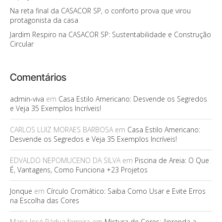
Na reta final da CASACOR SP, o conforto prova que virou
protagonista da casa
Jardim Respiro na CASACOR SP: Sustentabilidade e Construção
Circular
Comentários
admin-viva
em
Casa Estilo Americano: Desvende os Segredos
e Veja 35 Exemplos Incríveis!
CARLOS LUIZ MORAES BARBOSA
em
Casa Estilo Americano:
Desvende os Segredos e Veja 35 Exemplos Incríveis!
EDVALDO NEPOMUCENO DA SILVA
em
Piscina de Areia: O Que
É, Vantagens, Como Funciona +23 Projetos
Jonque
em
Círculo Cromático: Saiba Como Usar e Evite Erros
na Escolha das Cores
Maria José Pádua ferreira
em
Mistura de Cores: Aprenda a