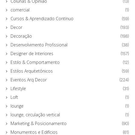
Colunas & Opinião
(13)
comercial
(1)
Cursos & Aprendizado Contínuo
(59)
Decor
(193)
Decoração
(198)
Desenvolvimento Profissional
(38)
Designer de Interiores
(157)
Estilo & Comportamento
(12)
Estilos Arquitetônicos
(59)
Eventos Arq Decor
(224)
Lifestyle
(31)
Loft
(1)
lounge
(1)
lounge, circulação vertical
(1)
Marketing & Posicionamento
(90)
Monumentos e Edifícios
(61)