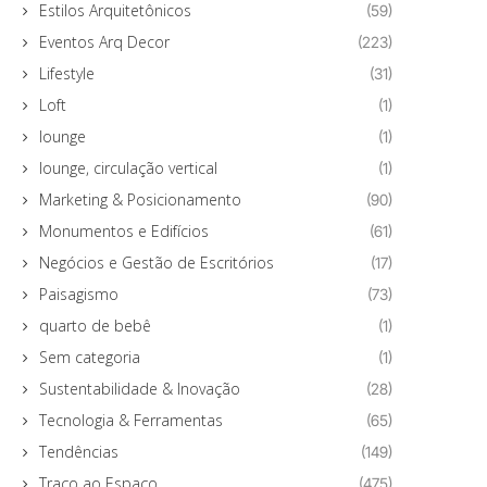
Estilos Arquitetônicos
(59)
Eventos Arq Decor
(223)
Lifestyle
(31)
Loft
(1)
lounge
(1)
lounge, circulação vertical
(1)
Marketing & Posicionamento
(90)
Monumentos e Edifícios
(61)
Negócios e Gestão de Escritórios
(17)
Paisagismo
(73)
quarto de bebê
(1)
Sem categoria
(1)
Sustentabilidade & Inovação
(28)
Tecnologia & Ferramentas
(65)
Tendências
(149)
Traço ao Espaço
(475)