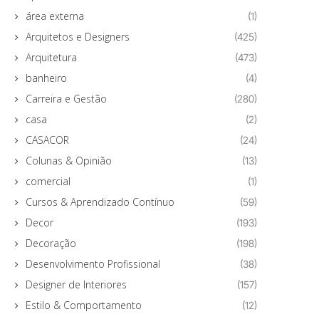
área externa
(1)
Arquitetos e Designers
(425)
Arquitetura
(473)
banheiro
(4)
Carreira e Gestão
(280)
casa
(2)
CASACOR
(24)
Colunas & Opinião
(13)
comercial
(1)
Cursos & Aprendizado Contínuo
(59)
Decor
(193)
Decoração
(198)
Desenvolvimento Profissional
(38)
Designer de Interiores
(157)
Estilo & Comportamento
(12)