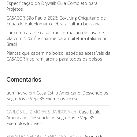
Especificação do Drywall: Guia Completo para
Projetos
CASACOR São Paulo 2026: Co-Living Chiquitano de
Eduardo Baldelomar celebra a cultura boliviana
Lar com cara de casa: transformação de casa de
vila com 120m² e charme da arquitetura italiana no
Brasil
Plantas que cabem no bolso: espécies acessíveis da
CASACOR inspiram jardins para todos os bolsos
Comentários
admin-viva
em
Casa Estilo Americano: Desvende os
Segredos e Veja 35 Exemplos Incríveis!
CARLOS LUIZ MORAES BARBOSA
em
Casa Estilo
Americano: Desvende os Segredos e Veja 35
Exemplos Incríveis!
EDVALDO NEPOMUCENO DA SILVA
em
Piscina de