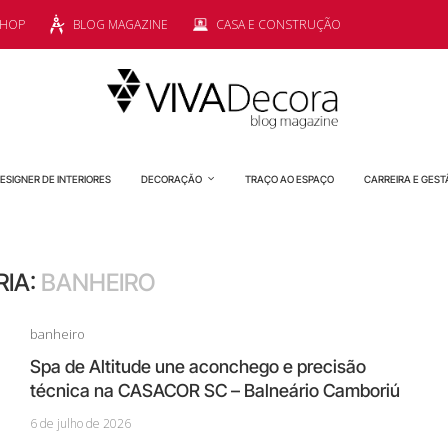
SHOP
BLOG MAGAZINE
CASA E CONSTRUÇÃO
ESIGNER DE INTERIORES
DECORAÇÃO
TRAÇO AO ESPAÇO
CARREIRA E GEST
IA:
BANHEIRO
banheiro
Spa de Altitude une aconchego e precisão
técnica na CASACOR SC – Balneário Camboriú
6 de julho de 2026