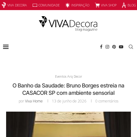
INSPIRAÇÃO
VIVA SHOP
VIVA DECORA
COMUNIDADE
BLOG
Eventos Arq Decor
O Banho da Saudade: Bruno Borges estreia na
CASACOR SP com ambiente sensorial
por
Viva Home
13 de junho de 2026
0 comentários