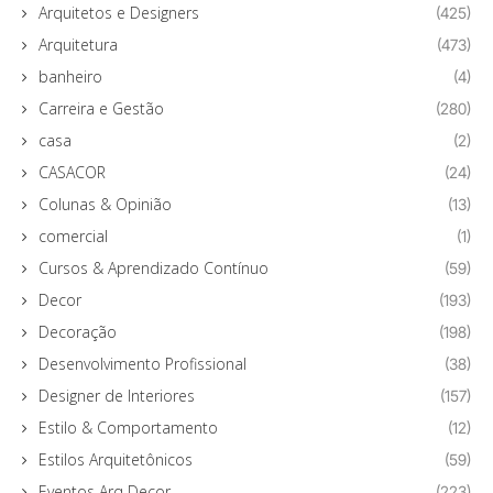
Arquitetos e Designers
(425)
Arquitetura
(473)
banheiro
(4)
Carreira e Gestão
(280)
casa
(2)
CASACOR
(24)
Colunas & Opinião
(13)
comercial
(1)
Cursos & Aprendizado Contínuo
(59)
Decor
(193)
Decoração
(198)
Desenvolvimento Profissional
(38)
Designer de Interiores
(157)
Estilo & Comportamento
(12)
Estilos Arquitetônicos
(59)
Eventos Arq Decor
(223)