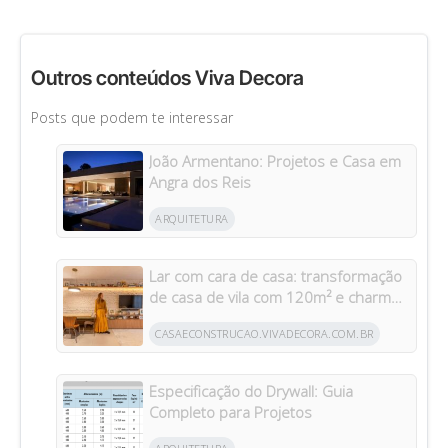
Outros conteúdos Viva Decora
Posts que podem te interessar
João Armentano: Projetos e Casa em
Angra dos Reis
ARQUITETURA
Lar com cara de casa: transformação
de casa de vila com 120m² e charme
da arquitetura italiana no Brasil
CASAECONSTRUCAO.VIVADECORA.COM.BR
Especificação do Drywall: Guia
Completo para Projetos