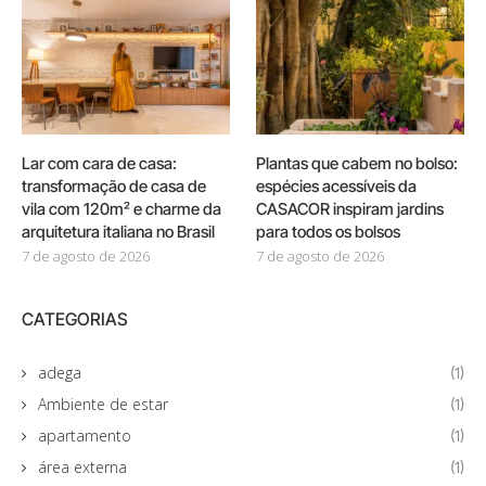
Lar com cara de casa:
Plantas que cabem no bolso:
transformação de casa de
espécies acessíveis da
vila com 120m² e charme da
CASACOR inspiram jardins
arquitetura italiana no Brasil
para todos os bolsos
7 de agosto de 2026
7 de agosto de 2026
CATEGORIAS
adega
(1)
Ambiente de estar
(1)
apartamento
(1)
área externa
(1)