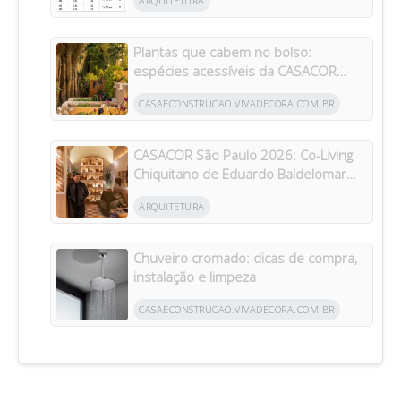
ARQUITETURA
Plantas que cabem no bolso:
espécies acessíveis da CASACOR
inspiram jardins para todos os bolsos
CASAECONSTRUCAO.VIVADECORA.COM.BR
CASACOR São Paulo 2026: Co-Living
Chiquitano de Eduardo Baldelomar
celebra a cultura boliviana
ARQUITETURA
Chuveiro cromado: dicas de compra,
instalação e limpeza
CASAECONSTRUCAO.VIVADECORA.COM.BR