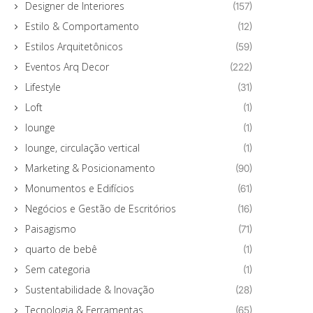
Designer de Interiores
(157)
Estilo & Comportamento
(12)
Estilos Arquitetônicos
(59)
Eventos Arq Decor
(222)
Lifestyle
(31)
Loft
(1)
lounge
(1)
lounge, circulação vertical
(1)
Marketing & Posicionamento
(90)
Monumentos e Edifícios
(61)
Negócios e Gestão de Escritórios
(16)
Paisagismo
(71)
quarto de bebê
(1)
Sem categoria
(1)
Sustentabilidade & Inovação
(28)
Tecnologia & Ferramentas
(65)