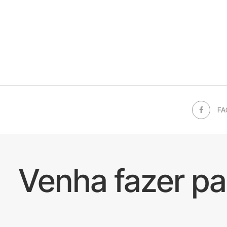
FA
Venha fazer p