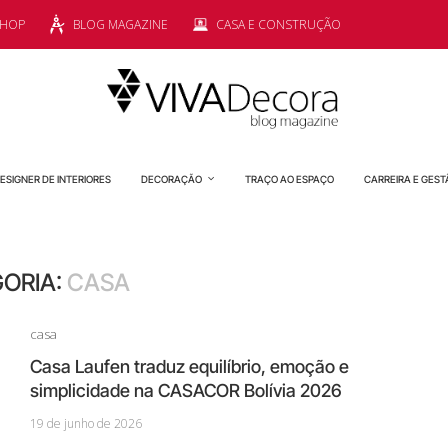
SHOP
BLOG MAGAZINE
CASA E CONSTRUÇÃO
ESIGNER DE INTERIORES
DECORAÇÃO
TRAÇO AO ESPAÇO
CARREIRA E GEST
ORIA:
CASA
casa
Casa Laufen traduz equilíbrio, emoção e
simplicidade na CASACOR Bolívia 2026
19 de junho de 2026