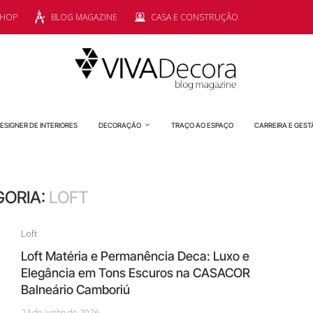
SHOP
BLOG MAGAZINE
CASA E CONSTRUÇÃO
ESIGNER DE INTERIORES
DECORAÇÃO
TRAÇO AO ESPAÇO
CARREIRA E GEST
GORIA:
LOFT
Loft
Loft Matéria e Permanência Deca: Luxo e
Elegância em Tons Escuros na CASACOR
Balneário Camboriú
24 de junho de 2026