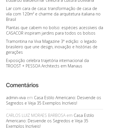
Eduardo Baldelomar celebra a cultura boliviana
Lar com cara de casa: transformação de casa de
vila com 120m² e charme da arquitetura italiana no
Brasil
Plantas que cabem no bolso: espécies acessíveis da
CASACOR inspiram jardins para todos os bolsos
Tramontina na Viva Magazine 3ª edição: o legado
brasileiro que une design, inovação e histórias de
gerações
Exposição celebra trajetória internacional da
TROOST + PESSOA Architects em Manaus
Comentários
admin-viva
em
Casa Estilo Americano: Desvende os
Segredos e Veja 35 Exemplos Incríveis!
CARLOS LUIZ MORAES BARBOSA
em
Casa Estilo
Americano: Desvende os Segredos e Veja 35
Exemplos Incríveis!