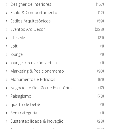
Designer de Interiores
(157)
Estilo & Comportamento
(12)
Estilos Arquitetônicos
(59)
Eventos Arq Decor
(223)
Lifestyle
(31)
Loft
(1)
lounge
(1)
lounge, circulação vertical
(1)
Marketing & Posicionamento
(90)
Monumentos e Edifícios
(61)
Negócios e Gestão de Escritórios
(17)
Paisagismo
(73)
quarto de bebê
(1)
Sem categoria
(1)
Sustentabilidade & Inovação
(28)