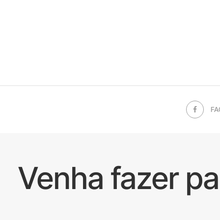
FA
Venha fazer p