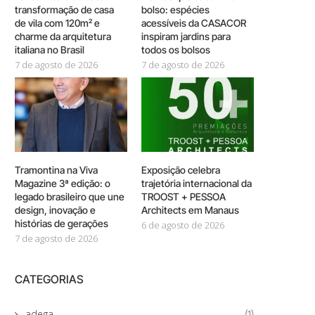
transformação de casa
bolso: espécies
de vila com 120m² e
acessíveis da CASACOR
charme da arquitetura
inspiram jardins para
italiana no Brasil
todos os bolsos
7 de agosto de 2026
7 de agosto de 2026
Tramontina na Viva
Exposição celebra
Magazine 3ª edição: o
trajetória internacional da
legado brasileiro que une
TROOST + PESSOA
design, inovação e
Architects em Manaus
histórias de gerações
6 de agosto de 2026
7 de agosto de 2026
CATEGORIAS
adega
(1)