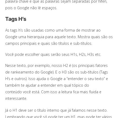
palavra chave e que as palavras sejam separadas por hífen,
pois o Google não lê espaços.
Tags H’s
As tags h’s são usadas como uma forma de mostrar ao
Google uma hierarquia para aquele texto. Mostra quais são os
campos principais e quais são títulos e sub-títulos.
Você pode escolher quais serão seus H1s, H2s, H3s etc.
Nesse texto, por exemplo, nosso H2 é (os principais fatores
de rankeamento do Google). E o H3 são os sub-títulos (Tags
H’s e outros). Isso ajuda o Google a “entender o seu texto” e
também te ajudar a entender em qual tópico do
conteúdo você está. Com isso a leitura fica mais fluida e
interessante.
Já o H1 deve ser o título interno que já falamos nesse texto.
Lembrando que você só pode ter um H1, mas pode ter vários