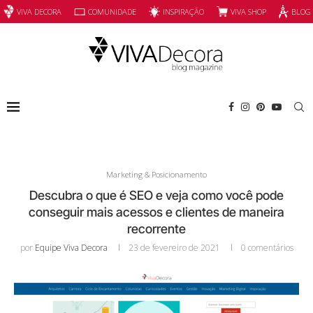
INSPIRAÇÃO
VIVA SHOP
VIVA DECORA
COMUNIDADE
BLOG
Marketing & Posicionamento
Descubra o que é SEO e veja como você pode
conseguir mais acessos e clientes de maneira
recorrente
por
Equipe Viva Decora
23 de fevereiro de 2021
0 comentários