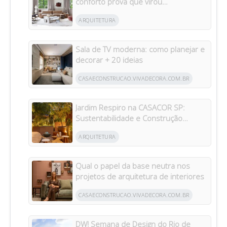
conforto prova que virou
protagonista da casa
ARQUITETURA
Sala de TV moderna: como planejar e
decorar + 20 ideias
CASAECONSTRUCAO.VIVADECORA.COM.BR
Jardim Respiro na CASACOR SP:
Sustentabilidade e Construção
Circular
ARQUITETURA
Qual o papel da base neutra nos
projetos de arquitetura de interiores
CASAECONSTRUCAO.VIVADECORA.COM.BR
DW! Semana de Design do Rio de