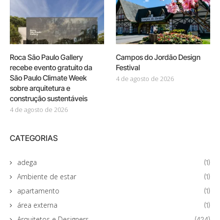
Roca São Paulo Gallery
Campos do Jordão Design
recebe evento gratuito da
Festival
São Paulo Climate Week
4 de agosto de 2026
sobre arquitetura e
construção sustentáveis
4 de agosto de 2026
CATEGORIAS
adega
(1)
Ambiente de estar
(1)
apartamento
(1)
área externa
(1)
Arquitetos e Designers
(424)