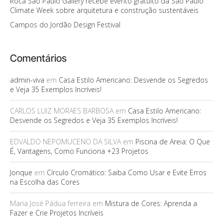
Roca São Paulo Gallery recebe evento gratuito da São Paulo
Climate Week sobre arquitetura e construção sustentáveis
Campos do Jordão Design Festival
Comentários
admin-viva
em
Casa Estilo Americano: Desvende os Segredos
e Veja 35 Exemplos Incríveis!
CARLOS LUIZ MORAES BARBOSA
em
Casa Estilo Americano:
Desvende os Segredos e Veja 35 Exemplos Incríveis!
EDVALDO NEPOMUCENO DA SILVA
em
Piscina de Areia: O Que
É, Vantagens, Como Funciona +23 Projetos
Jonque
em
Círculo Cromático: Saiba Como Usar e Evite Erros
na Escolha das Cores
Maria José Pádua ferreira
em
Mistura de Cores: Aprenda a
Fazer e Crie Projetos Incríveis