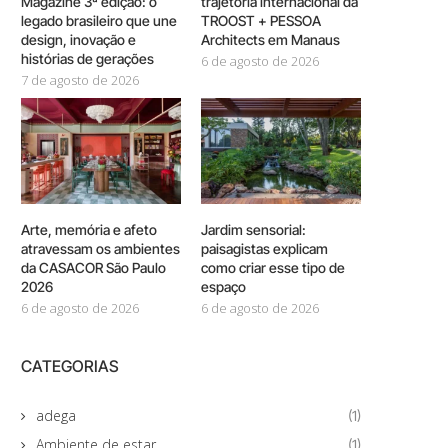
Magazine 3ª edição: o
trajetória internacional da
legado brasileiro que une
TROOST + PESSOA
design, inovação e
Architects em Manaus
histórias de gerações
6 de agosto de 2026
7 de agosto de 2026
Arte, memória e afeto
Jardim sensorial:
atravessam os ambientes
paisagistas explicam
da CASACOR São Paulo
como criar esse tipo de
2026
espaço
6 de agosto de 2026
6 de agosto de 2026
CATEGORIAS
adega
(1)
Ambiente de estar
(1)