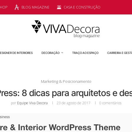
SHOP
BLOG MAGAZINE
CASA E CONSTRUÇÃO
ESIGNER DE INTERIORES
DECORAÇÃO
TRAÇO AO ESPAÇO
CARREIRA E GEST
Marketing & Posicionamento
ress: 8 dicas para arquitetos e des
por
Equipe Viva Decora
23 de agosto de 2017
0 comentários