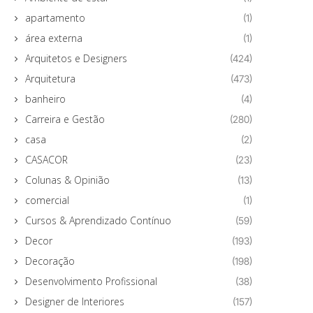
apartamento
(1)
área externa
(1)
Arquitetos e Designers
(424)
Arquitetura
(473)
banheiro
(4)
Carreira e Gestão
(280)
casa
(2)
CASACOR
(23)
Colunas & Opinião
(13)
comercial
(1)
Cursos & Aprendizado Contínuo
(59)
Decor
(193)
Decoração
(198)
Desenvolvimento Profissional
(38)
Designer de Interiores
(157)